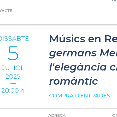
D'ACTE
Músics en Re
DISSABTE
5
germans Men
l'elegància c
JULIOL
2025
romàntic
20:00 h
COMPRA D'ENTRADES
ADREÇA
O