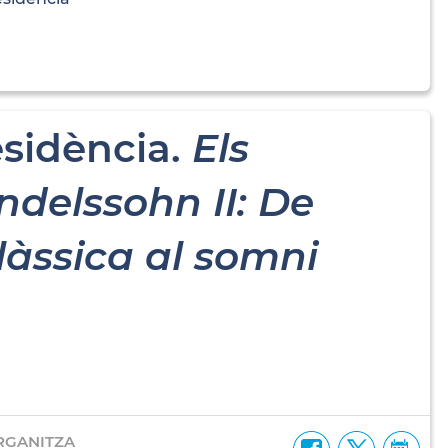
sidència.
Els
delssohn II: De
làssica al somni
RGANITZA