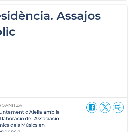
sidència. Assajos
lic
RGANITZA
untament d'Alella amb la
l·laboració de l'Associació
ics dels Músics en
sidència