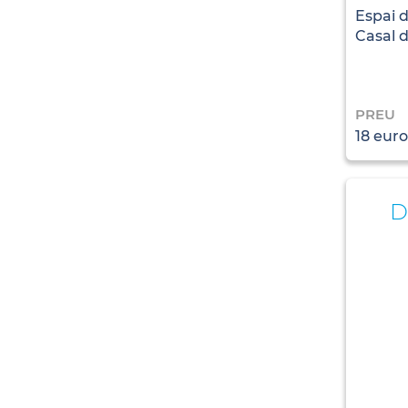
Espai 
Casal d
PREU
18 euro
D