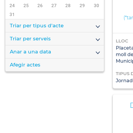
24
25
26
27
28
29
30
31
(
*t
Triar per tipus d'acte
Triar per serveis
LLOC
Placeta
Anar a una data
moll d
Munici
Afegir actes
TIPUS 
Jornade