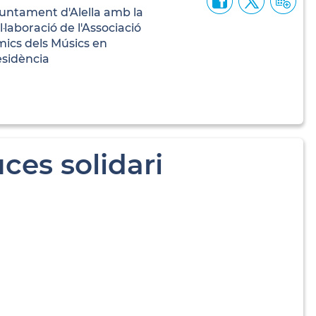
untament d'Alella amb la
l·laboració de l'Associació
ics dels Músics en
sidència
ces solidari