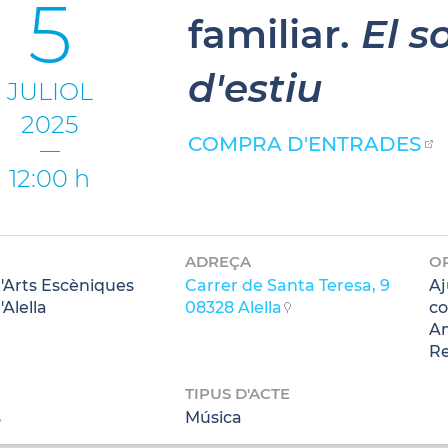
5
familiar.
El s
d'estiu
JULIOL
2025
COMPRA D'ENTRADES
12:00 h
ADREÇA
O
d'Arts Escèniques
Carrer de Santa Teresa, 9
Aj
'Alella
08328 Alella
co
Am
Re
TIPUS D'ACTE
s
Música