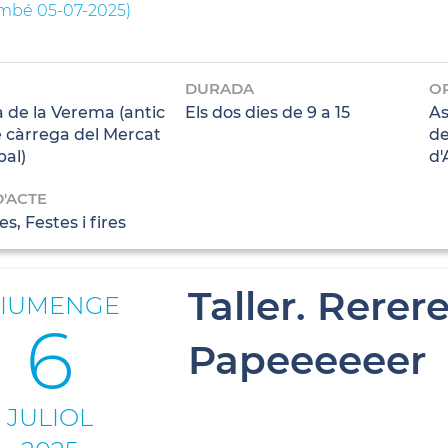
ambé 05-07-2025
)
DURADA
O
 de la Verema (antic
Els dos dies de 9 a 15
As
e càrrega del Mercat
de
pal)
d'
D'ACTE
s, Festes i fires
Taller. Rerer
IUMENGE
6
Papeeeeeer
JULIOL