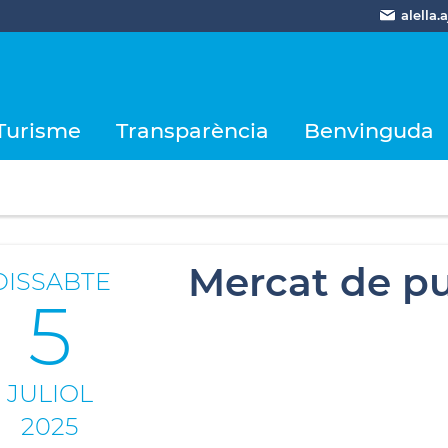
alella
Turisme
Transparència
Benvinguda
Mercat de pu
DISSABTE
5
JULIOL
2025