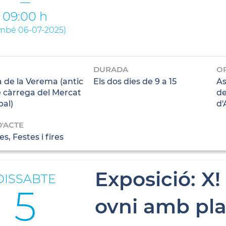
09:00 h
ambé 06-07-2025
)
DURADA
O
 de la Verema (antic
Els dos dies de 9 a 15
As
e càrrega del Mercat
de
pal)
d'
D'ACTE
s, Festes i fires
Exposició: X
DISSABTE
5
ovni amb plas