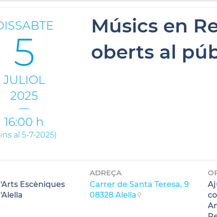
Músics en Re
DISSABTE
5
oberts al púb
JULIOL
2025
16:00 h
fins al 5-7-2025
)
ADREÇA
O
d'Arts Escèniques
Carrer de Santa Teresa, 9
Aj
'Alella
08328 Alella
co
Am
Re