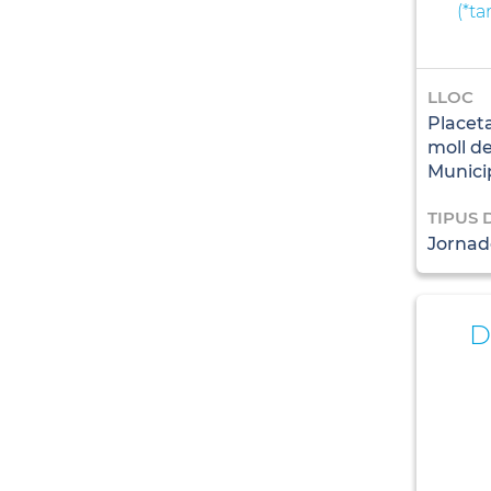
(
*t
LLOC
Placeta
moll d
Munici
TIPUS 
Jornade
D