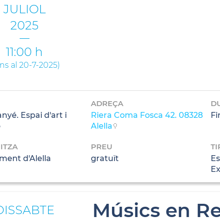
JULIOL
2025
11:00 h
ins al 20-7-2025
)
ADREÇA
D
yé. Espai d'art i
Riera Coma Fosca 42. 08328
Fi
ó
Alella
ITZA
PREU
TI
ment d'Alella
gratuït
Es
Ex
Músics en Re
DISSABTE