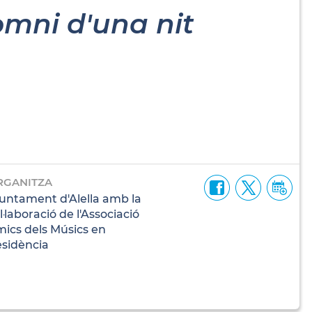
omni d'una nit
RGANITZA
untament d'Alella amb la
l·laboració de l'Associació
ics dels Músics en
sidència