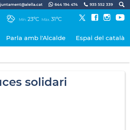
.ajuntament@alella.cat
644 194 474
935 552 339
23ºC
31ºC
Mín.
Màx.
Parla amb l'Alcalde
Espai del català
ces solidari