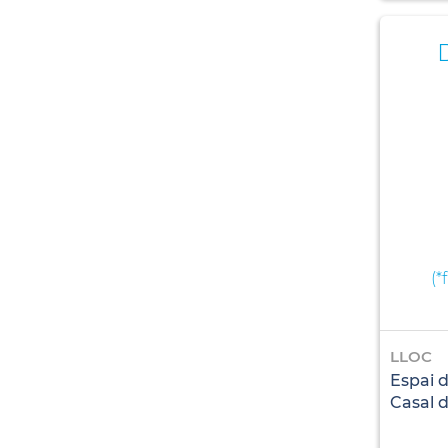
(
*
LLOC
Espai 
Casal d