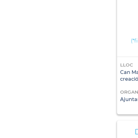
(
*f
LLOC
Can Man
creaci
ORGAN
Ajunta