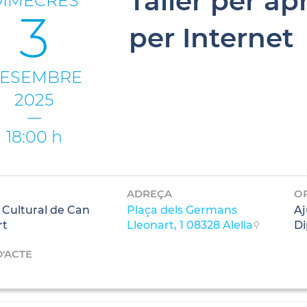
Taller per ap
DIMECRES
3
per Internet
ESEMBRE
2025
18:00 h
ADREÇA
O
 Cultural de Can
Plaça dels Germans
Aj
rt
Lleonart, 1 08328 Alella
Di
D'ACTE