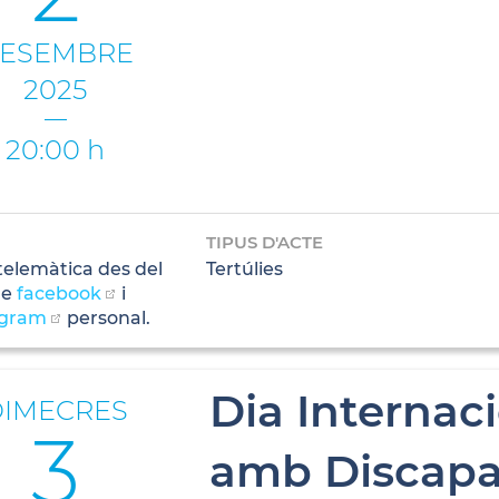
ESEMBRE
2025
20:00 h
TIPUS D'ACTE
telemàtica des del
Tertúlies
de
facebook
i
agram
personal.
Dia Internac
DIMECRES
3
amb Discapa