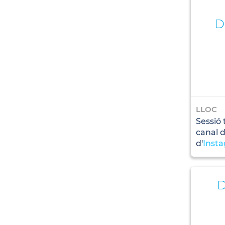
D
LLOC
Sessió 
canal 
d'
Inst