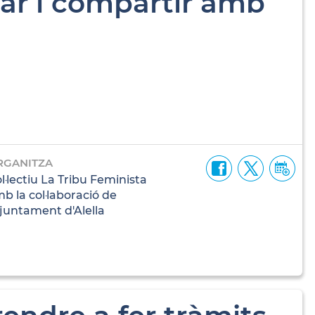
tar i compartir amb
RGANITZA
l·lectiu La Tribu Feminista
b la col·laboració de
Ajuntament d'Alella