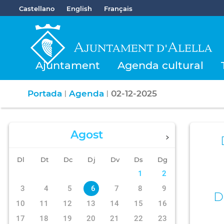
Castellano
English
Français
Ajuntament
Agenda cultural
Portada
Agenda
02-12-2025
|
|
Agost
Dl
Dt
Dc
Dj
Dv
Ds
Dg
1
2
3
4
5
6
7
8
9
D
10
11
12
13
14
15
16
17
18
19
20
21
22
23