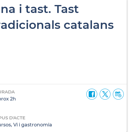
na i tast. Tast
radicionals catalans
URADA
rox 2h
PUS D'ACTE
rsos, Vi i gastronomia