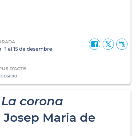
URADA
 l'1 al 15 de desembre
PUS D'ACTE
posició
.
La corona
e Josep Maria de