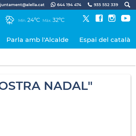
.ajuntament@alella.cat
644 194 474
935 552 339
24ºC
32ºC
Mín.
Màx.
Parla amb l'Alcalde
Espai del català
MOSTRA NADAL"