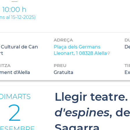
10:00 h
ins al 15-12-2025
)
ADREÇA
D
 Cultural de Can
Plaça dels Germans
De
rt
Lleonart, 1 08328 Alella
ITZA
PREU
TI
ment d'Alella
Gratuïta
Ex
Llegir teatre
DIMARTS
2
d'espines
, d
Sagarra
ESEMBRE