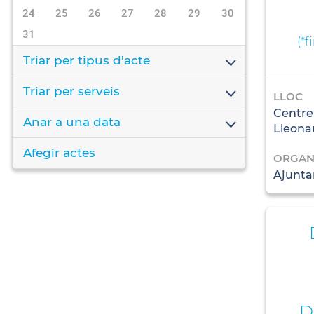
24
25
26
27
28
29
30
31
(
*f
Triar per tipus d'acte
Triar per serveis
LLOC
Centre
Anar a una data
Lleona
Afegir actes
ORGAN
Ajunta
D