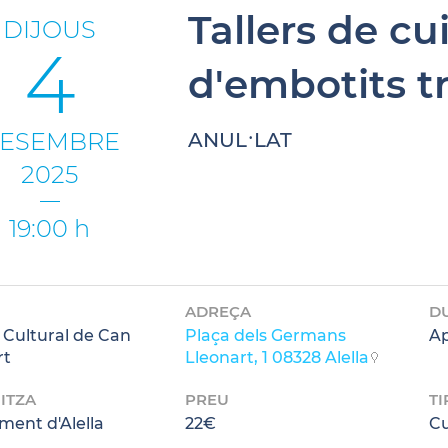
Tallers de cui
DIJOUS
4
d'embotits t
ESEMBRE
ANUL·LAT
2025
19:00 h
ADREÇA
D
 Cultural de Can
Plaça dels Germans
Ap
rt
Lleonart, 1 08328 Alella
ITZA
PREU
TI
ment d'Alella
22€
Cu