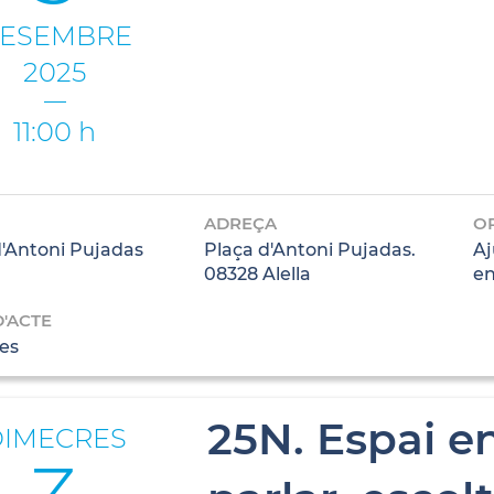
ESEMBRE
2025
11:00 h
ADREÇA
O
d'Antoni Pujadas
Plaça d'Antoni Pujadas.
Aj
08328 Alella
en
D'ACTE
es
25N. Espai e
DIMECRES