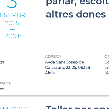
3
parlar, escol
altres dones
ESEMBRE
2025
17:30 h
ADREÇA
O
za
Avda Sant Josep de
Co
Calassanç 23-25. 08328
am
Alella
l'
D'ACTE
es