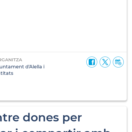
RGANITZA
untament d'Alella i
titats
ntre dones per