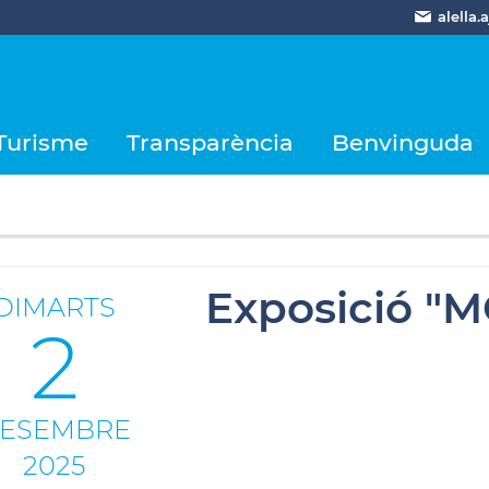
alella
Turisme
Transparència
Benvinguda
Exposició "
DIMARTS
2
ESEMBRE
2025