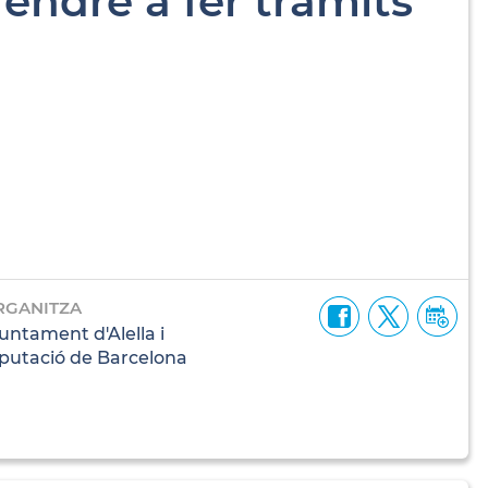
rendre a fer tràmits
RGANITZA
untament d'Alella i
putació de Barcelona