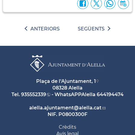
ANTERIORS
SEGÜENTS
Plaça de l'Ajuntament, 1
08328 Alella
Tel.
935552339
- WhatsAPPAlella
644194474
alella.ajuntament
@alella.cat
NIF. P0800300F
Crèdits
Avís legal