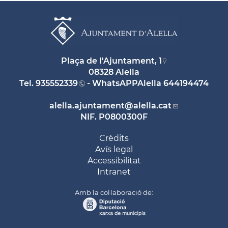
Plaça de l'Ajuntament, 1
08328 Alella
Tel.
935552339
- WhatsAPPAlella
644194474
alella.ajuntament
@alella.cat
NIF. P0800300F
Crèdits
Avís legal
Accessibilitat
Intranet
Amb la col·laboració de: