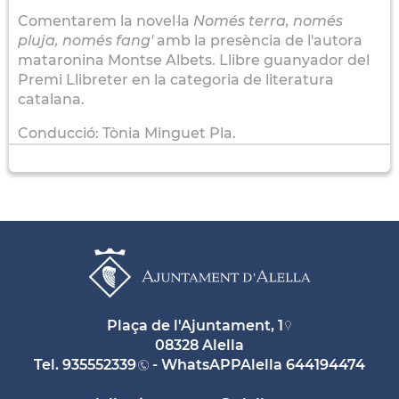
Comentarem la novel·la
Només terra, només
pluja, només fang'
amb la presència
​​​​​​​de l'autora
mataronina Montse Albets. Llibre guanyador del
Premi Llibreter en la categoria de literatura
catalana.
Conducció: Tònia Minguet Pla.
Plaça de l'Ajuntament, 1
08328 Alella
Tel.
935552339
- WhatsAPPAlella
644194474