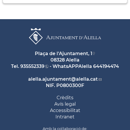
Plaça de l'Ajuntament, 1
08328 Alella
Tel.
935552339
- WhatsAPPAlella
644194474
alella.ajuntament
@alella.cat
NIF. P0800300F
Crèdits
Avís legal
Accessibilitat
Intranet
Amb la col·laboració de: