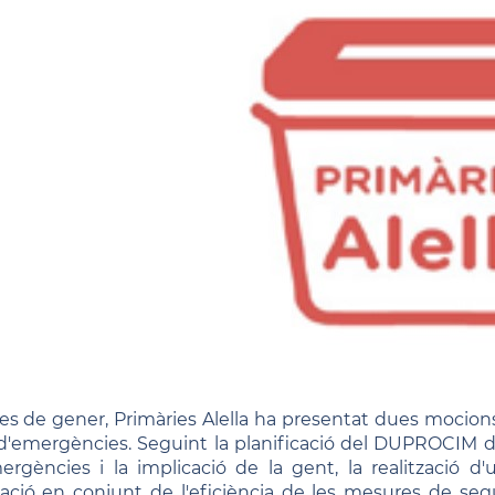
es de gener, Primàries Alella ha presentat dues mocions a
 d'emergències. Seguint la planificació del DUPROCIM de
ergències i la implicació de la gent, la realització d
ració en conjunt de l'eficiència de les mesures de segu