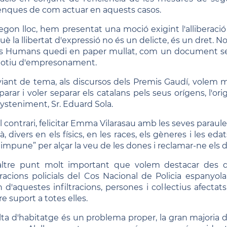
lenques de com actuar en aquests casos.
egon lloc, hem presentat una moció exigint l'alliberaci
uè la llibertat d'expressió no és un delicte, és un dret.
s Humans quedi en paper mullat, com un document sense
otiu d'empresonament.
iant de tema, als discursos dels Premis Gaudí, volem m
arar i voler separar els catalans pels seus orígens, l'or
steniment, Sr. Eduard Sola.
al contrari, felicitar Emma Vilarasau amb les seves paraul
à, divers en els físics, en les races, els gèneres i les ed
impune” per alçar la veu de les dones i reclamar-ne els d
ltre punt molt important que volem destacar des de
ltracions policials del Cos Nacional de Policia espanyo
n d'aquestes infiltracions, persones i col·lectius afect
e suport a totes elles.
alta d'habitatge és un problema proper, la gran majoria 