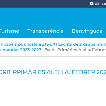
alella
Turisme
Transparència
Benvinguda
nicipals publicats a
El Full
Escrits dels grups mun
|
lla mandat 2023-2027
Escrit Primàries Alella. Febrer
|
CRIT PRIMÀRIES ALELLA. FEBRER 202