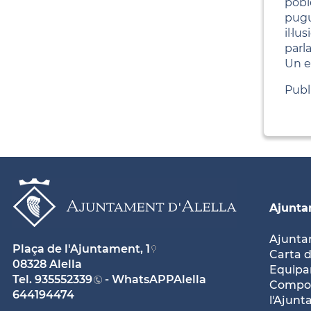
pobl
pugu
il·l
parl
Un e
Publ
Ajunt
Ajunt
Plaça de l'Ajuntament, 1
Carta d
08328 Alella
Equipam
Tel.
935552339
- WhatsAPPAlella
Compos
644194474
l'Ajun