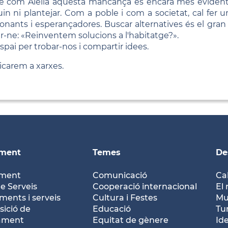
e com Alella aquesta mancança és encara més evident,
in ni plantejar. Com a poble i com a societat, cal fer u
usionants i esperançadores. Buscar alternatives és el gran
ar-ne: «Reinventem solucions a l'habitatge?».
spai per trobar-nos i compartir idees.
icarem a xarxes.
ament
Temes
De
ament
Comunicació
Ca
e Serveis
Cooperació internacional
El 
ents i serveis
Cultura i Festes
Mu
ició de
Educació
Tu
tament
Equitat de gènere
Id