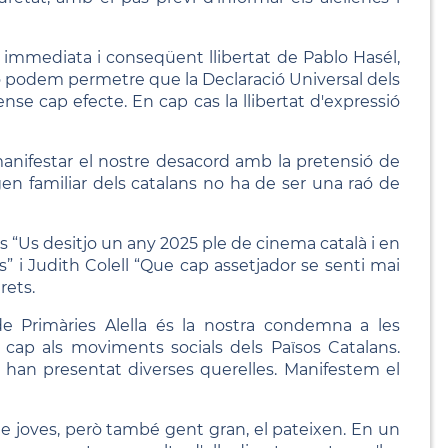
ó immediata i conseqüent llibertat de Pablo Hasél,
 No podem permetre que la Declaració Universal dels
 cap efecte. En cap cas la llibertat d'expressió
anifestar el nostre desacord amb la pretensió de
igen familiar dels catalans no ha de ser una raó de
es “Us desitjo un any 2025 ple de cinema català i en
ats” i Judith Colell “Que cap assetjador se senti mai
rets.
 Primàries Alella és la nostra condemna a les
la cap als moviments socials dels Països Catalans.
ats han presentat diverses querelles. Manifestem el
de joves, però també gent gran, el pateixen. En un