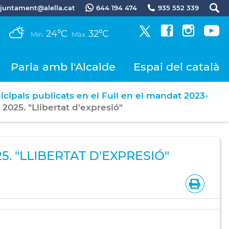
.ajuntament@alella.cat
644 194 474
935 552 339
24ºC
32ºC
Mín.
Màx.
Parla amb l'Alcalde
Espai del català
icipals publicats en el Full en el mandat 2023-
 2025. "Llibertat d'expresió"
5. "LLIBERTAT D'EXPRESIÓ"