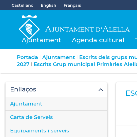
Castellano
English
Français
Ajuntament
Agenda cultural
Portada
Ajuntament
Escrits dels grups mu
|
|
2027
Escrits Grup municipal Primàries Ale
|
Enllaços
ES
Ajuntament
Carta de Serveis
Equipaments i serveis