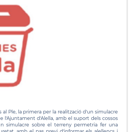
l Ple, la primera per la realització d'un simulacre
 l'Ajuntament d'Alella, amb el suport dels cossos
'un simulacre sobre el terreny permetria fer una
retat, amb el pas previ d'informar els alellencs i