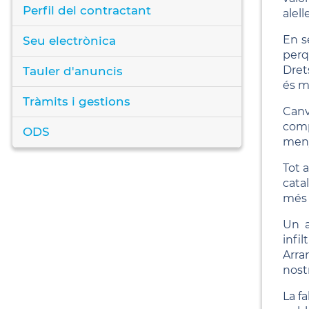
Perfil del contractant
alel
En s
Seu electrònica
perq
Dret
Tauler d'anuncis
és m
Tràmits i gestions
Canv
comp
ODS
meny
Tot 
catal
més 
Un a
infi
Arra
nostr
La f