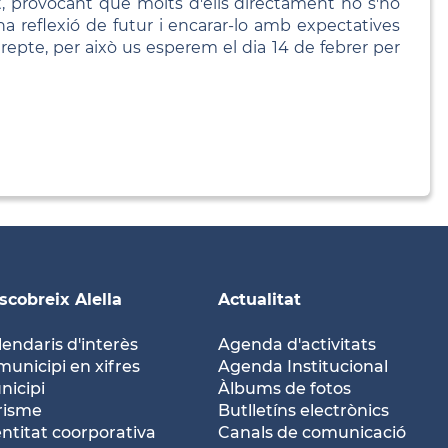
 provocant que molts d'ells directament no s'ho
na reflexió de futur i encarar-lo amb expectatives
 repte, per això us esperem el dia 14 de febrer per
scobreix Alella
Actualitat
lendaris d'interès
Agenda d'activitats
municipi en xifres
Agenda Institucional
nicipi
Àlbums de fotos
risme
Butlletíns electrònics
entitat coorporativa
Canals de comunicació