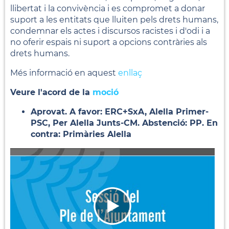
llibertat i la convivència i es compromet a donar
suport a les entitats que lluiten pels drets humans,
condemnar els actes i discursos racistes i d'odi i a
no oferir espais ni suport a opcions contràries als
drets humans.
Més informació en aquest
enllaç
Veure l'acord de la
moció
Aprovat. A favor: ERC+SxA, Alella Primer-
PSC, Per Alella Junts-CM. Abstenció: PP. En
contra: Primàries Alella