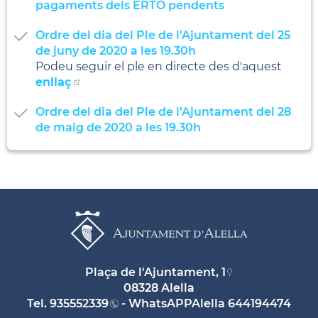
pagaments dels ERTO pendents
Ordre del dia del Ple de l'Ajuntament del 25
de juny de 2020 a les 19.30h
Podeu seguir el ple en directe des d'aquest
enllaç
Ordre del dia del Ple de l'Ajuntament del 28
de maig de 2020 a les 19.30h
Plaça de l'Ajuntament, 1
08328 Alella
Tel.
935552339
- WhatsAPPAlella
644194474