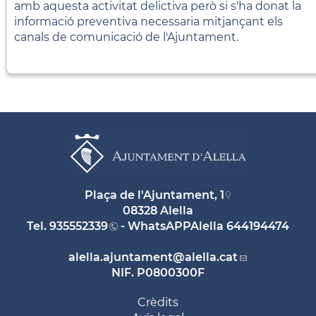
amb aquesta activitat delictiva però si s'ha donat la
informació preventiva necessaria mitjançant els
canals de comunicació de l'Ajuntament.
Plaça de l'Ajuntament, 1
08328 Alella
Tel.
935552339
- WhatsAPPAlella
644194474
alella.ajuntament
@alella.cat
NIF. P0800300F
Crèdits