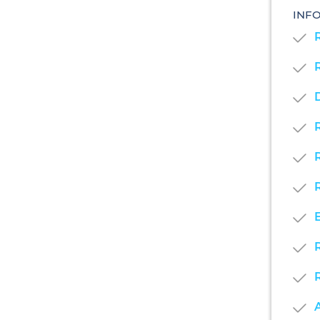
INF
D
E
A