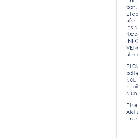
L'obj
cont
El d
afec
les 
risc
INFO
VENC
alime
El D
col·
públ
hàbi
d'un
El t
Alel
un d