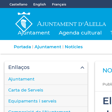
Castellano
English
Français
Ajuntament
Agenda cultural
Portada
Ajuntament
Notícies
|
|
Enllaços
NO
Ajuntament
Publ
Carta de Serveis
E
Equipaments i serveis
Composició de l'Ajuntament