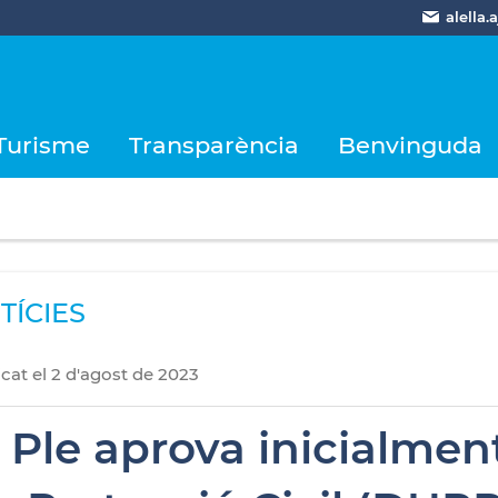
alella
Turisme
Transparència
Benvinguda
TÍCIES
icat
el
2
d'
agost
de
2023
l Ple aprova inicialme