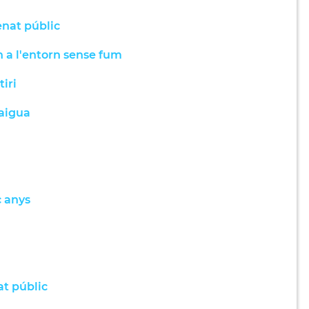
enat públic
n a l'entorn sense fum
iri
'aigua
c anys
at públic