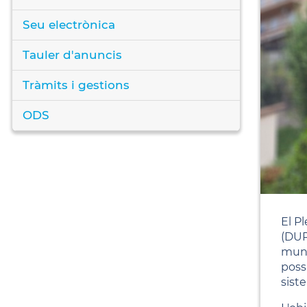
Seu electrònica
Tauler d'anuncis
Tràmits i gestions
ODS
El P
(DUP
munic
poss
siste