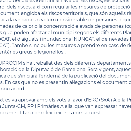
ectiu del pla és identificar i avaluar els riscos, les accion
rol dels riscos, així com regular les mesures de protecció
ocument engloba els riscos territorials, que són aquells
tar a la vegada un volum considerable de persones o qu
onades de calor o la concentració elevada de persones (com
os que poden afectar el municipi segons els diferents Plan
CAT, el d'aiguats i inundacions INUNCAT, el de nevades N
AT). També s'inclou les mesures a prendre en casc de ri
ntàries greus o legionel·losi.
UPROCIM s'ha treballat des dels diferents departaments
laboració de la Diputació de Barcelona. Serà vigent, aques
ica que s'iniciarà l'endemà de la publicació del documen
ls. En cas que no es presentin al·legacions el document
 nou acord.
ext es va aprovar amb els vots a favor d'ERC+SxA i Alella P
la Junts-CM, PP i Primàries Alella, que van expressar hav
ocument tan complex i extens com aquest.