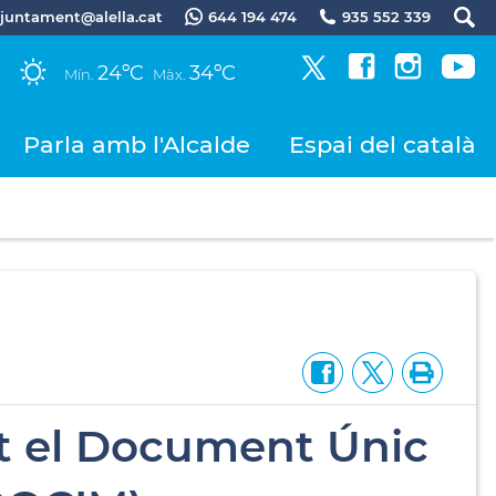
.ajuntament@alella.cat
644 194 474
935 552 339
24ºC
34ºC
Mín.
Màx.
Parla amb l'Alcalde
Espai del català
nt el Document Únic