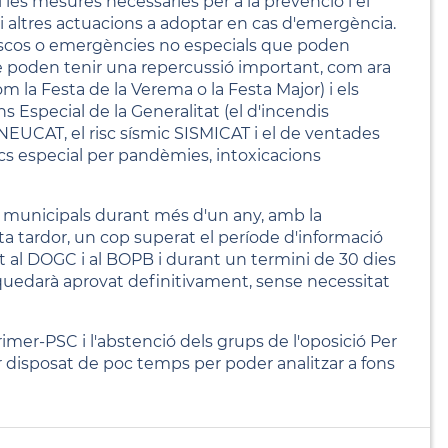
s i les mesures necessàries per a la prevenció i el
 i altres actuacions a adoptar en cas d'emergència.
 riscos o emergències no especials que poden
e poden tenir una repercussió important, com ara
 la Festa de la Verema o la Festa Major) i els
s Especial de la Generalitat (el d'incendis
EUCAT, el risc sísmic SISMICAT i el de ventades
cs especial per pandèmies, intoxicacions
 municipals durant més d'un any, amb la
ta tardor, un cop superat el període d'informació
t al DOGC i al BOPB i durant un termini de 30 dies
 quedarà aprovat definitivament, sense necessitat
rimer-PSC i l'abstenció dels grups de l'oposició Per
er disposat de poc temps per poder analitzar a fons