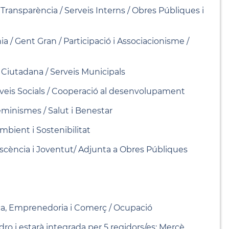
 Transparència / Serveis Interns / Obres Públiques i
ia / Gent Gran / Participació i Associacionisme /
 Ciutadana / Serveis Municipals
erveis Socials / Cooperació al desenvolupament
Feminismes / Salut i Benestar
mbient i Sostenibilitat
escència i Joventut/ Adjunta a Obres Públiques
a, Emprenedoria i Comerç / Ocupació
ro i estarà integrada per 5 regidors/es: Mercè