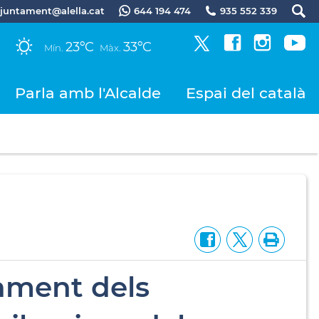
.ajuntament@alella.cat
644 194 474
935 552 339
23ºC
33ºC
Mín.
Màx.
Parla amb l'Alcalde
Espai del català
nament dels