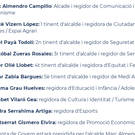
 Almendro Campillo
: Alcade i regidor de Comunicació i
anisme
è Vizern López:
1 tinent d'alcalde i regidora de Ciutadan
s / Espai Agrari
el Payà Todolí:
2n tinent d'alcalde i regidor de Seguretat
tóbal Zueras Rosales:
3r tinent d'alcalde i regidor de S
r Ollé Llobet:
4t tinent d'alcalde i regidora d'Equitat i 
r Zabia Bargues:
5è tinent d'alcalde i regidor de Medi A
ma Grau Huelves:
regidora d'Educació i Infància / Adol
abet Vilaró Gea:
regidora de Cultura i Identitat / Turisme
ra Serrahima Artiga:
regidora d'Esports
serrat Gismero Elvira:
regidora de Promoció Econòmic
unta de Govern estarà presidida per l'alcalde Marc Almend