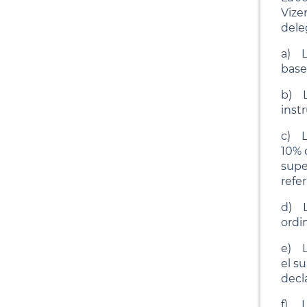
Vize
dele
a) L'
bases
b) L
inst
c) L
10% 
supe
refer
d) L
ordi
e) L
el s
decla
f) L