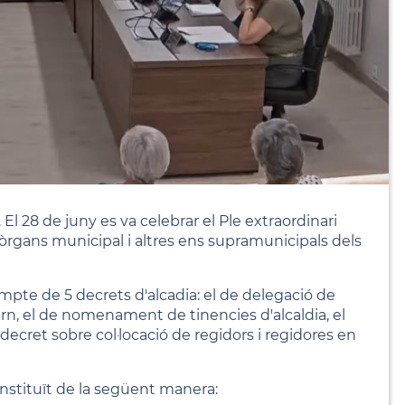
l 28 de juny es va celebrar el Ple extraordinari
 òrgans municipal i altres ens supramunicipals dels
compte de 5 decrets d'alcadia: el de delegació de
rn, el de nomenament de tinencies d'alcaldia, el
decret sobre col·locació de regidors i regidores en
stituït de la següent manera: