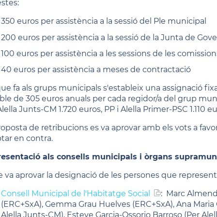
stes:
350 euros per assistència a la sessió del Ple municipal
200 euros per assistència a la sessió de la Junta de Gov
100 euros per assistència a les sessions de les comission
40 euros per assistència a meses de contractació
que fa als grups municipals s'estableix una assignació fi
able de 305 euros anuals per cada regidor/a del grup muni
lella Junts-CM 1.720 euros, PP i Alella Primer-PSC 1.110 eu
roposta de retribucions es va aprovar amb els vots a favo
otar en contra.
esentació als consells municipals i òrgans supramuni
le va aprovar la designació de les persones que representa
Consell Municipal de l'Habitatge Social
: Marc Almend
(ERC+SxA), Gemma Grau Huelves (ERC+SxA), Ana Maria
Alella Junts-CM), Esteve Garcia-Ossorio Barroso (Per Ale