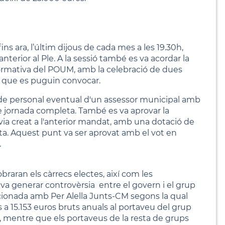
s ara, l’últim dijous de cada mes a les 19.30h,
terior al Ple. A la sessió també es va acordar la
formativa del POUM, amb la celebració de dues
es que es puguin convocar.
a de personal eventual d'un assessor municipal amb
e jornada completa. També es va aprovar la
avia creat a l'anterior mandat, amb una dotació de
ta. Aquest punt va ser aprovat amb el vot en
.
braran els càrrecs electes, així com les
va generar controvèrsia entre el govern i el grup
ccionada amb Per Alella Junts-CM segons la qual
s a 15.153 euros bruts anuals al portaveu del grup
 mentre que els portaveus de la resta de grups