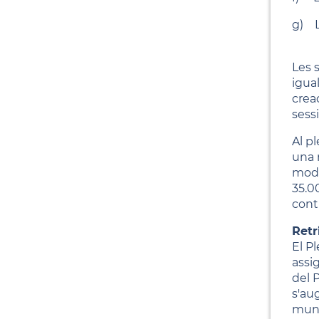
g) L
Les 
igua
crea
sess
Al p
una 
modi
35.0
contr
Retr
El P
assi
del 
s'aug
muni