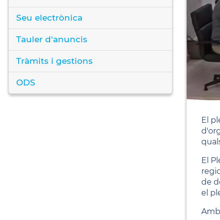
Seu electrònica
Tauler d'anuncis
Tràmits i gestions
ODS
El p
d'or
qual
El P
regi
de d
el pl
Amb 