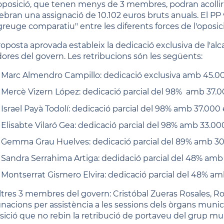
'oposició, que tenen menys de 3 membres, podran acollir-
ebran una assignació de 10.102 euros bruts anuals. El PP
greuge comparatiu" entre les diferents forces de l'oposici
oposta aprovada estableix la dedicació exclusiva de l'alca
dores del govern. Les retribucions són les següents:
Marc Almendro Campillo: dedicació exclusiva amb 45.0
Mercè Vizern López: dedicació parcial del 98% amb 37.0
Israel Payà Todolí: dedicació parcial del 98% amb 37.000
Elisabte Vilaró Gea: dedicació parcial del 98% amb 33.00
Gemma Grau Huelves: dedicació parcial del 89% amb 30
Sandra Serrahima Artiga: dedidació parcial del 48% amb 
Montserrat Gismero Elvira: dedicació parcial del 48% am
altres 3 membres del govern: Cristóbal Zueras Rosales, Ro
gnacions per assistència a les sessions dels òrgans munici
osició que no rebin la retribució de portaveu del grup mu