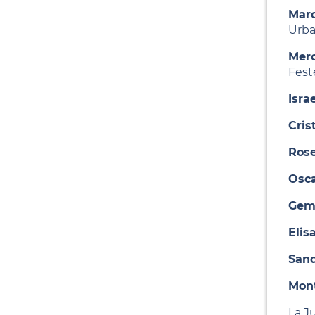
Marc
Urb
Merc
Feste
Isra
Cris
Rose
Osca
Gem
Elis
Sand
Mont
La J