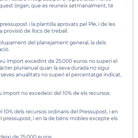
. Aquest òrgan, que es reuneix setmanalment, té
essupost i la plantilla aprovats pel Ple, i de les
 provisió de llocs de treball.
lupament del planejament general, la dels
ció.
seu import excedint de 25.000 euros no superi el
ràcter plurianual quan la seva durada no sigui
seves anualitats no superi el percentatge indicat,
eu import no excedeixi del 10% de els recursos
 10% dels recursos ordinaris del Pressupost, i en
l pressupost, i en la de béns mobles excepte els
deixi de 25.000 euros.