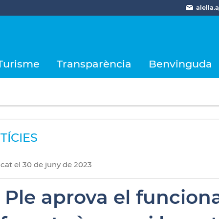
alella
Turisme
Transparència
Benvinguda
TÍCIES
icat
el
30
de
juny
de
2023
l Ple aprova el funcio