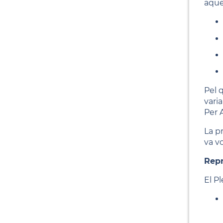
aque
Pel 
vari
Per A
La p
va v
Repr
El P