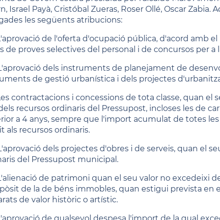
rn, Israel Payà, Cristóbal Zueras, Roser Ollé, Oscar Zabia
gades les següents atribucions:
aprovació de l'oferta d'ocupació pública, d'acord amb el pr
 de proves selectives del personal i de concursos per a la
'aprovació dels instruments de planejament de desenvo
ruments de gestió urbanística i dels projectes d'urbanitza
es contractacions i concessions de tota classe, quan el 
dels recursos ordinaris del Pressupost, incloses les de ca
rior a 4 anys, sempre que l'import acumulat de totes les 
it als recursos ordinaris.
'aprovació dels projectes d'obres i de serveis, quan el s
naris del Pressupost municipal.
'alienació de patrimoni quan el seu valor no excedeixi del
upòsit de la de béns immobles, quan estigui prevista en e
rats de valor històric o artístic.
'aprovació de qualsevol despesa l'import de la qual exce