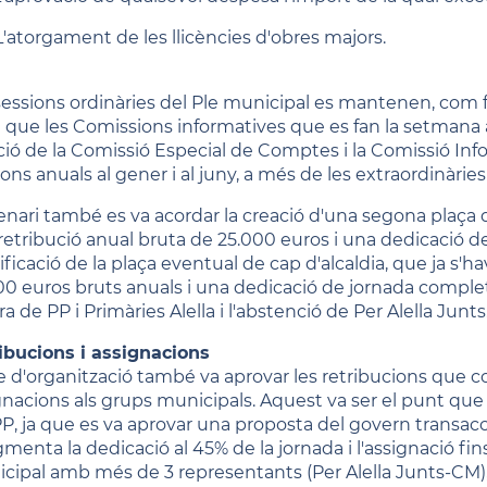
'atorgament de les llicències d'obres majors.
sessions ordinàries del Ple municipal es mantenen, com fin
l que les Comissions informatives que es fan la setmana an
ció de la Comissió Especial de Comptes i la Comissió In
ions anuals al gener i al juny, a més de les extraordinàri
lenari també es va acordar la creació d'una segona plaç
retribució anual bruta de 25.000 euros i una dedicació d
ficació de la plaça eventual de cap d'alcaldia, que ja s'h
00 euros bruts anuals i una dedicació de jornada comple
a de PP i Primàries Alella i l'abstenció de Per Alella Junts
ibucions i assignacions
le d'organització també va aprovar les retribucions que co
gnacions als grups municipals. Aquest va ser el punt que 
PP, ja que es va aprovar una proposta del govern transa
menta la dedicació al 45% de la jornada i l'assignació fin
cipal amb més de 3 representants (Per Alella Junts-CM),