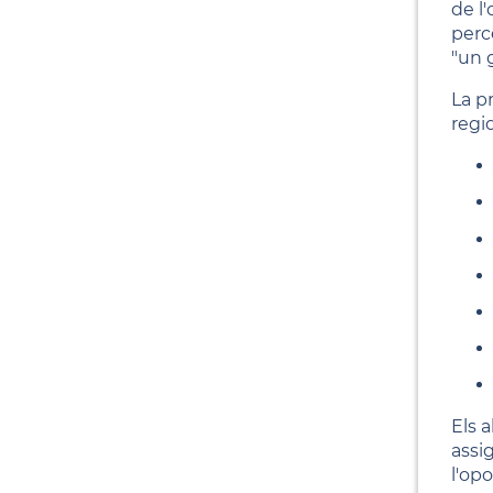
de l
perc
"un 
La pr
regi
Els 
assi
l'op