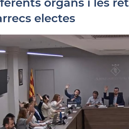
ferents òrgans i les re
àrrecs electes