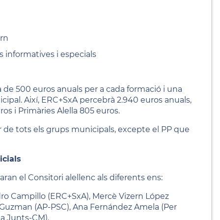
ern
s informatives i especials
xa de 500 euros anuals per a cada formació i una
cipal. Així, ERC+SxA percebrà 2.940 euros anuals,
ros i Primàries Alella 805 euros.
r de tots els grups municipals, excepte el PP que
cials
ran el Consitori alellenc als diferents ens:
ro Campillo (ERC+SxA), Mercè Vizern López
 Guzman (AP-PSC), Ana Fernández Amela (Per
lla Junts-CM).