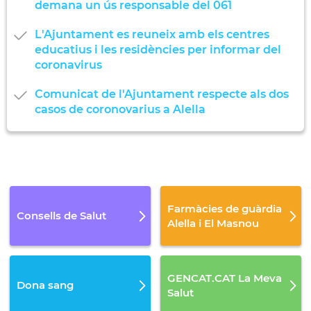
demana un ús responsable del 061
L'Ajuntament es reuneix amb els centres
educatius i les residències per informar del
coronavirus
Comunicat de l'Ajuntament respecte als dos
casos de coronovarius a Alella
Farmàcies de guàrdia
Consells de Salut
Alella i El Masnou
GENCAT.CAT La Meva
Dona sang
Salut