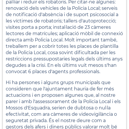
pal·liar i reduir els robatoris. Per citar-ne algunes:
renovació dels vehicles de la Policia Local; serveis
de notificació d'absència i de suport psicosocial a
les víctimes de robatoris; tallers d'autoprotecció;
visites porta a porta; instal·lació de 23 càmeres
lectores de matrícules; aplicació mòbil de connexió
directa amb Policia Local. Molt important també,
treballem per a cobrir totes les places de plantilla
de la Policia Local, cosa sovint dificultada per les
restriccions pressupostaries legals dels últims anys
degudes a la crisi. En els últims vuit mesos s'han
convocat 6 places d'agents professionals.
Hi ha persones i alguns grups municipals que
consideren que l'ajuntament hauria de fer més
actuacions i en proposen algunes que, al nostre
parer i amb l'assessorament de la Policia Local i els
Mossos d'Esquadra, serien de dubtosa o nul·la
efectivitat, com ara càmeres de videovigilància o
seguretat privada. És el nostre deure com a
gestors dels afers i diners públics valorar molt bé