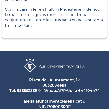
aquests canvis.
Com ja vàrem fer en l´últim Ple, estenem de nou
la mà a tots els grups municipals per treballar
conjuntament i amb la ciutadania en aquest tema
tan important.
Plaça de l'Ajuntament, 1
08328 Alella
Tel.
935552339
- WhatsAPPAlella
644194474
alella.ajuntament
@alella.cat
NIF. P0800300F