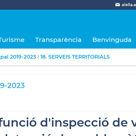
alella
Turisme
Transparència
Benvinguda
ipal 2019-2023
18. SERVEIS TERRITORIALS
|
9-2023
 funció d'inspecció de 