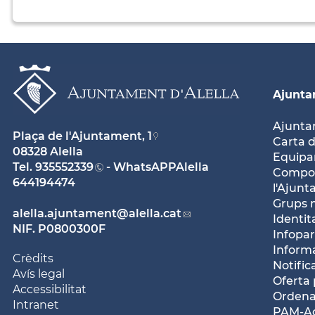
Ajunt
Ajunt
Plaça de l'Ajuntament, 1
Carta d
08328 Alella
Equipam
Tel.
935552339
- WhatsAPPAlella
Compos
644194474
l'Ajun
Grups 
alella.ajuntament
@alella.cat
Identit
NIF. P0800300F
Infopar
Inform
Crèdits
Notific
Avís legal
Oferta 
Accessibilitat
Ordena
Intranet
PAM-Ac