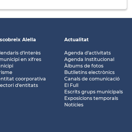
scobreix Alella
Actualitat
lendaris d'interès
Agenda d'activitats
municipi en xifres
Agenda Institucional
nicipi
Àlbums de fotos
risme
Butlletíns electrònics
entitat coorporativa
Canals de comunicació
ectori d'entitats
El Full
Escrits grups municipals
Exposicions temporals
Notícies