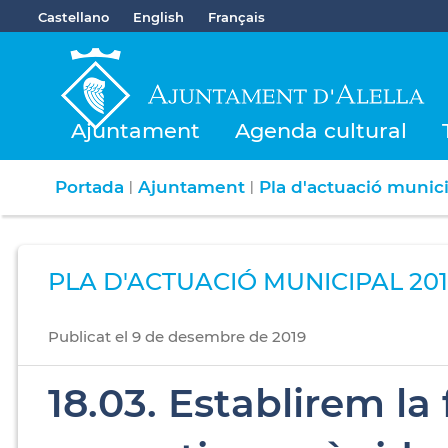
Castellano
English
Français
Ajuntament
Agenda cultural
Portada
Ajuntament
Pla d'actuació munic
|
|
PLA D'ACTUACIÓ MUNICIPAL 201
Publicat
el
9
de
desembre
de
2019
18.03. Establirem la