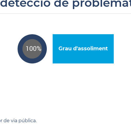
 detecció de problemà
Grau d'assoliment
r de via pública.