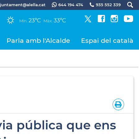
.ajuntament@alella.cat
644 194 474
935 552 339
23ºC
33ºC
Mín.
Màx.
Parla amb l'Alcalde
Espai del català
via pública que ens