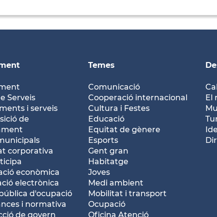
ament
Temes
De
ament
Comunicació
Ca
e Serveis
Cooperació internacional
El 
ents i serveis
Cultura i Festes
Mu
ició de
Educació
Tu
tament
Equitat de gènere
Id
municipals
Esports
Dir
at corporativa
Gent gran
ticipa
Habitatge
ació econòmica
Joves
ació electrònica
Medi ambient
pública d'ocupació
Mobilitat i transport
nces i normativa
Ocupació
ció de govern
Oficina Atenció