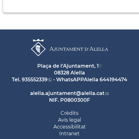
Plaça de l'Ajuntament, 1
08328 Alella
Tel.
935552339
- WhatsAPPAlella
644194474
alella.ajuntament
@alella.cat
NIF. P0800300F
Crèdits
Avís legal
Accessibilitat
Intranet