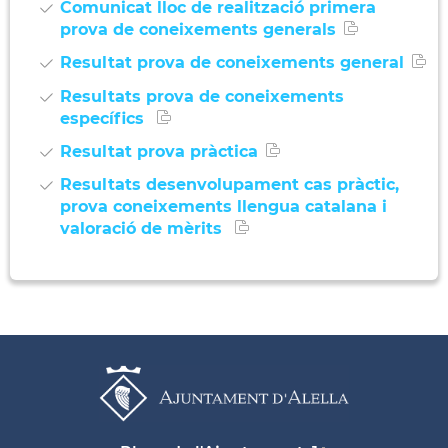
Comunicat lloc de realització primera
prova de coneixements generals
Resultat prova de coneixements general
Resultats prova de coneixements
específics
Resultat prova pràctica
Resultats desenvolupament cas pràctic,
prova coneixements llengua catalana i
valoració de mèrits