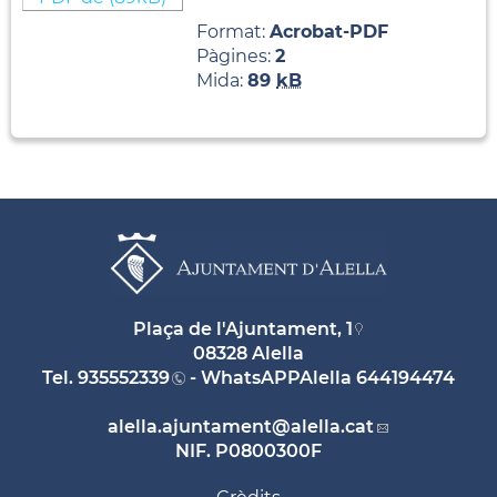
Format:
Acrobat-PDF
Pàgines:
2
Mida:
89
kB
Plaça de l'Ajuntament, 1
08328 Alella
Tel.
935552339
- WhatsAPPAlella
644194474
alella.ajuntament
@alella.cat
NIF. P0800300F