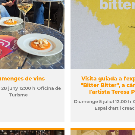
umenges de vins
Visita guiada a l'ex
"Bitter Bitter", a cà
e
28
juny
12:00 h
Oficina de
l'artista Teresa 
Turisme
Diumenge
5
juliol
12:00 h
Espai d'art i creac