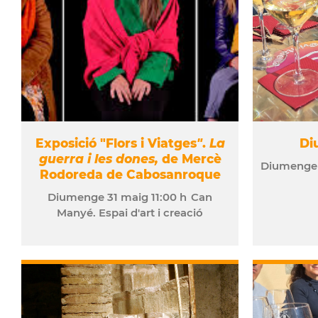
Exposició "Flors i Viatges
"
.
La
Di
guerra i les dones,
de Mercè
Diumeng
Rodoreda de Cabosanroque
Diumenge
31
maig
11:00 h
Can
Manyé. Espai d'art i creació