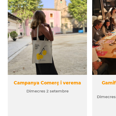
Campanya Comerç i verema
Gamifi
Dimecres
2
setembre
Dimecre