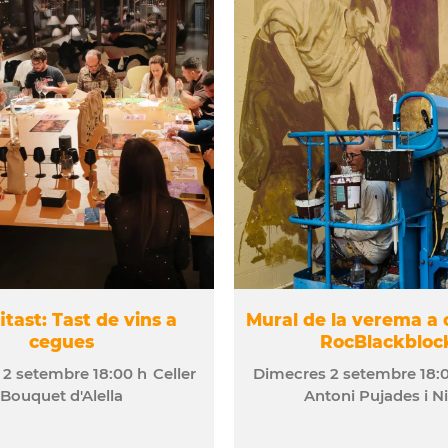
tast: Tast de vins a
Mural de la verema a 
cegues
RocBlackbloc
s
2
setembre
18:00 h
Celler
Dimecres
2
setembre
18:
Bouquet d'Alella
Antoni Pujades i Ni