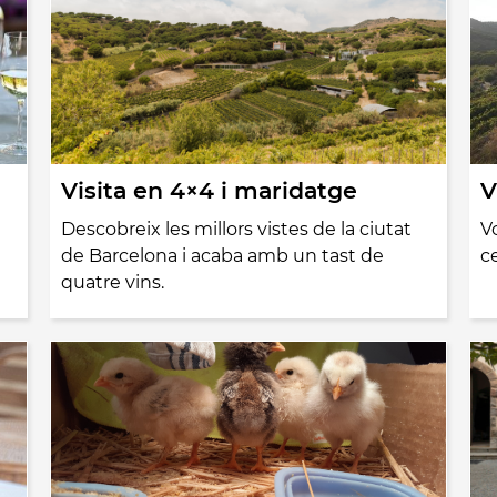
Visita en 4×4 i maridatge
V
Descobreix les millors vistes de la ciutat
V
de Barcelona i acaba amb un tast de
ce
quatre vins.