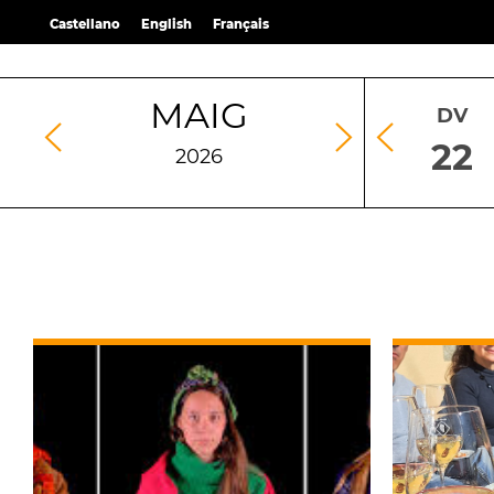
Castellano
English
Français
MAIG
DL
DT
DC
DJ
DV
18
19
20
21
22
2026