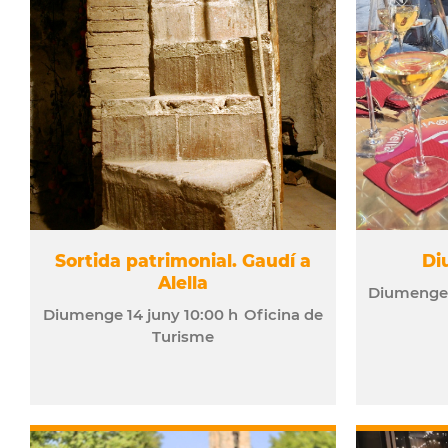
Sortida patrimonial. Gaudí a
Di
Alella
Diumeng
Diumenge
14
juny
10:00 h
Oficina de
Turisme