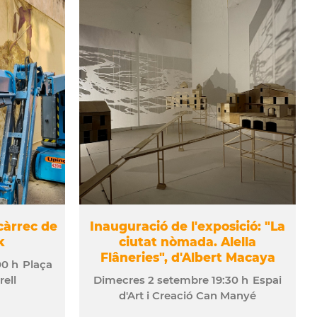
càrrec de
Inauguració de l'exposició: "La
k
ciutat nòmada. Alella
Flâneries", d'Albert Macaya
00 h
Plaça
rell
Dimecres
2
setembre
19:30 h
Espai
d'Art i Creació Can Manyé