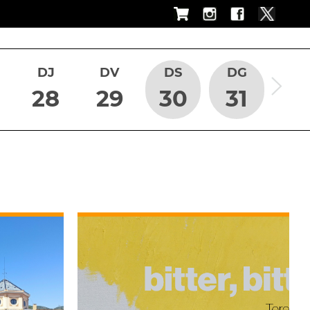
DJ
DV
DS
DG
28
29
30
31