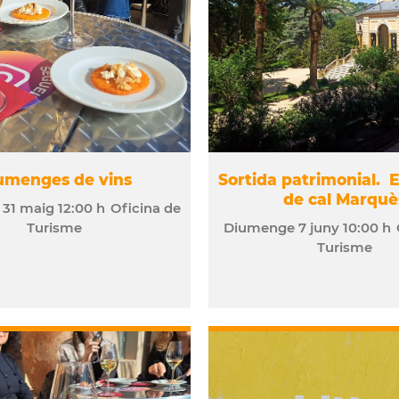
umenges de vins
Sortida patrimonial. E
de cal Marquè
e
31
maig
12:00 h
Oficina de
Turisme
Diumenge
7
juny
10:00 h
Turisme