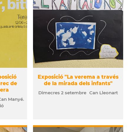
posició
Exposició "La verema a través
rrec de
de la mirada dels infants"
Pera
Dimecres
2
setembre
Can Lleonart
Can Manyé.
ió