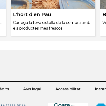
L'hort d'en Pau
B
c
Carrega la teva cistella de la compra amb
V
r
els productes més frescos!
èdits
Avís legal
Accessibilitat
Intra