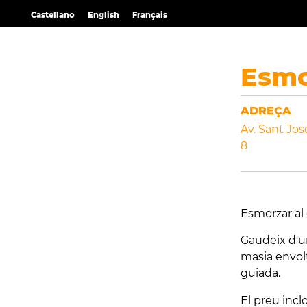
Castellano
English
Français
Esmo
ADREÇA
Av. Sant Jos
8
Esmorzar al 
Gaudeix d'u
masia envolt
guiada.
El preu incl