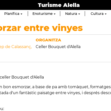
Turisme Alella
Planifica
Enoturisme
Natura
Cultura
rzar entre vinyes
ORGANITZA
ep de Calassanç,
Celler Bouquet d'Alella
celler Bouquet d'Alella
n bon esmorzar, a base de pa amb tomàquet, formatges i 
ada d'un fantàstic paisatge entre vinyes, i després desco
ou: