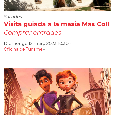
Sortides
Visita guiada a la masia Mas Coll
Comprar entrades
Diumenge
12
març
2023
10:30 h
Oficina de Turisme