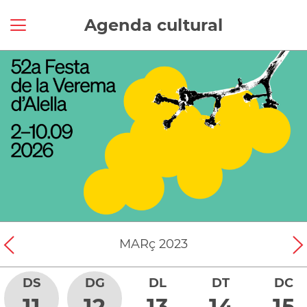
Agenda cultural
MARç
2023
DS
DG
DL
DT
DC
11
12
13
14
15