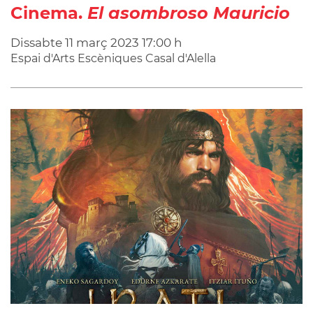
Cinema.
El asombroso Mauricio
Dissabte
11
març
2023
17:00 h
Espai d'Arts Escèniques Casal d'Alella