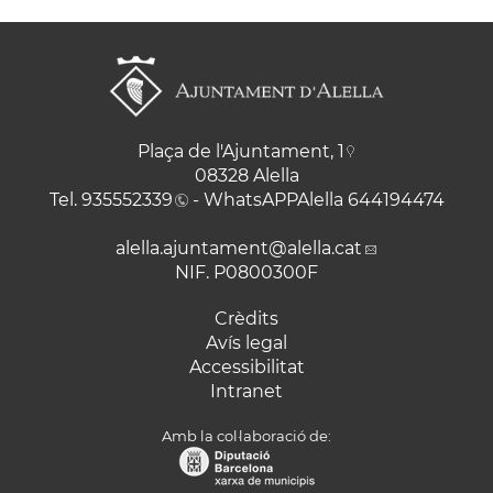
Plaça de l'Ajuntament, 1
08328 Alella
Tel.
935552339
- WhatsAPPAlella
644194474
alella.ajuntament
@alella.cat
NIF. P0800300F
Crèdits
Avís legal
Accessibilitat
Intranet
Amb la col·laboració de: