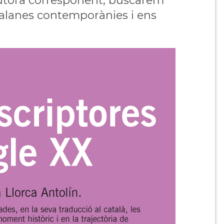
'autora corresponent, buscarem
atalanes contemporànies i ens