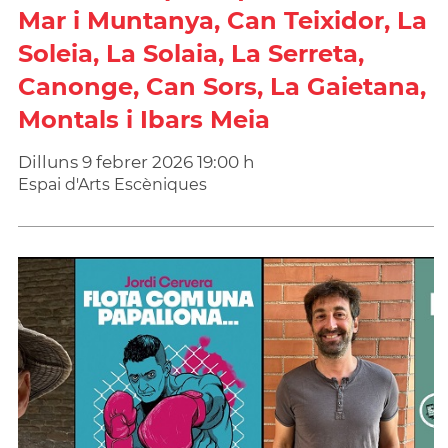
Mar i Muntanya, Can Teixidor, La
Soleia, La Solaia, La Serreta,
Canonge, Can Sors, La Gaietana,
Montals i Ibars Meia
Dilluns
9
febrer
2026
19:00 h
Espai d'Arts Escèniques