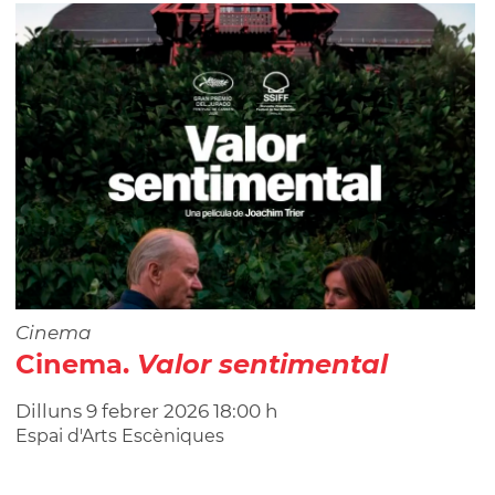
Cinema
Cinema.
Valor sentimental
Dilluns
9
febrer
2026
18:00 h
Espai d'Arts Escèniques