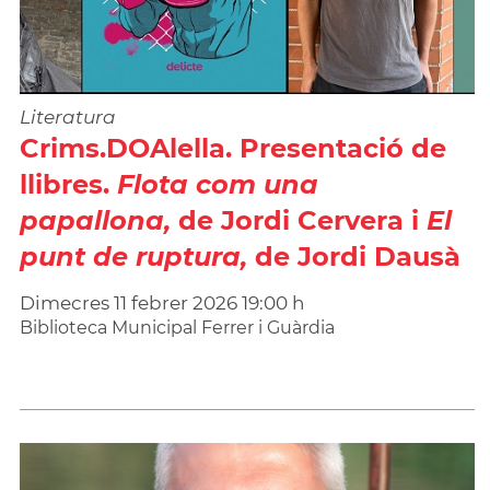
Literatura
Crims.DOAlella. Presentació de
llibres.
Flota com una
papallona,
de Jordi Cervera i
El
punt de ruptura,
de Jordi Dausà
Dimecres
11
febrer
2026
19:00 h
Biblioteca Municipal Ferrer i Guàrdia