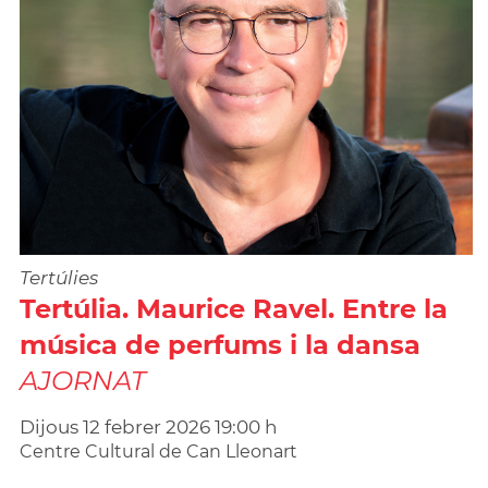
Tertúlies
Tertúlia. Maurice Ravel. Entre la
música de perfums i la dansa
AJORNAT
Dijous
12
febrer
2026
19:00 h
Centre Cultural de Can Lleonart