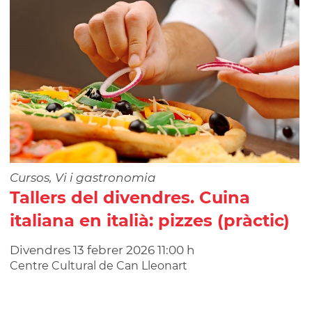
Cursos, Vi i gastronomia
Tallers del divendres. Cuina
italiana en italià: pizzes (pràctic)
Divendres
13
febrer
2026
11:00 h
Centre Cultural de Can Lleonart