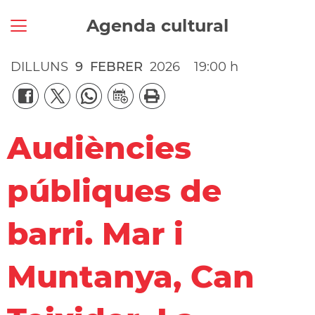
Agenda cultural
DILLUNS
9
FEBRER
2026
19:00 h
Audiències
públiques de
barri. Mar i
Muntanya, Can