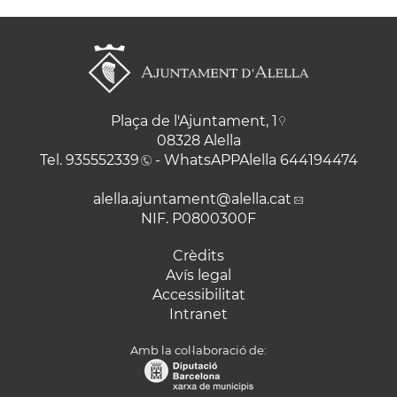
Plaça de l'Ajuntament, 1
08328 Alella
Tel.
935552339
- WhatsAPPAlella
644194474
alella.ajuntament
@alella.cat
NIF. P0800300F
Crèdits
Avís legal
Accessibilitat
Intranet
Amb la col·laboració de: