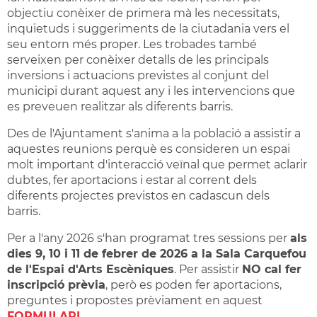
objectiu conèixer de primera mà les necessitats,
inquietuds i suggeriments de la ciutadania vers el
seu entorn més proper. Les trobades també
serveixen per conèixer detalls de les principals
inversions i actuacions previstes al conjunt del
municipi durant aquest any i les intervencions que
es preveuen realitzar als diferents barris.
Des de l'Ajuntament s'anima a la població a assistir a
aquestes reunions perquè es consideren un espai
molt important d'interacció veïnal que permet aclarir
dubtes, fer aportacions i estar al corrent dels
diferents projectes previstos en cadascun dels
barris.
Per a l'any 2026 s'han programat tres sessions per
als
dies 9, 10 i 11 de febrer de 2026 a la Sala Carquefou
de l'Espai d'Arts Escèniques
. Per assistir
NO cal fer
inscripció prèvia
, però es poden fer aportacions,
preguntes i propostes prèviament en aquest
FORMULARI