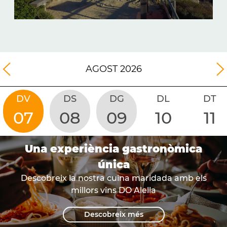
AGOST
2026
DV
DS
DG
DL
DT
07
08
09
10
11
Una experiència gastronòmica
única
Descobreix la nostra cuina maridada amb els
millors vins DO Alella
Descobreix més