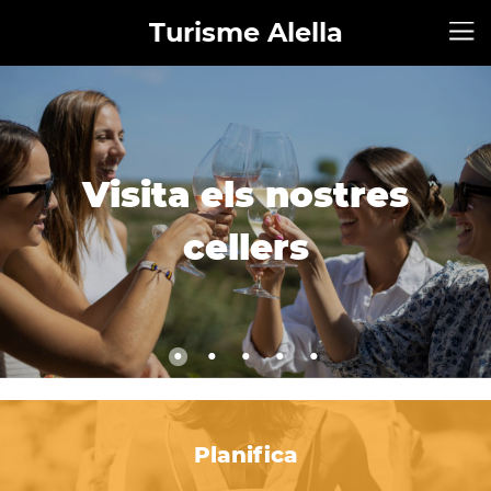
Turisme Alella
Juga a l'escaperoom
Visita els nostres
a l'aire lliure del
cellers
municipi
Planifica