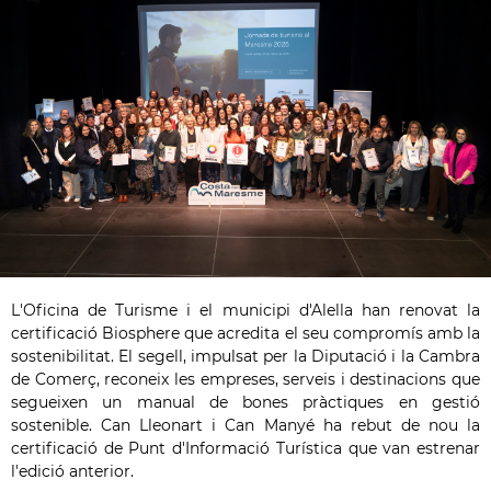
L'Oficina de Turisme i el municipi d'Alella han renovat la
certificació Biosphere que acredita el seu compromís amb la
sostenibilitat. El segell, impulsat per la Diputació i la Cambra
de Comerç, reconeix les empreses, serveis i destinacions que
segueixen un manual de bones pràctiques en gestió
sostenible. Can Lleonart i Can Manyé ha rebut de nou la
certificació de Punt d'Informació Turística que van estrenar
l'edició anterior.