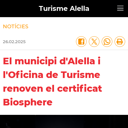
Turisme Alella
NOTÍCIES
26.02.2025
El municipi d'Alella i
l'Oficina de Turisme
renoven el certificat
Biosphere