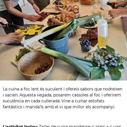
La cuina a foc lent és suculent i ofereix sabors que nodreixen
i sacien. Aquesta vegada, posarem cassoles al foc i oferirem
suculència en cada cullerada. Vine a cuinar estofats
fantàstics i marida'ls amb el vi que millor els acompanyi.
L'activitat inclou:
Taller de cuina maridatge: 4 plats + 4 vins.