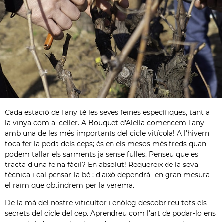
Cada estació de l'any té les seves feines específiques, tant a
la vinya com al celler. A Bouquet d'Alella comencem l'any
amb una de les més importants del cicle vitícola! A l'hivern
toca fer la poda dels ceps; és en els mesos més freds quan
podem tallar els sarments ja sense fulles. Penseu que es
tracta d'una feina fàcil? En absolut! Requereix de la seva
tècnica i cal pensar-la bé ; d'això dependrà -en gran mesura-
el raïm que obtindrem per la verema.
De la mà del nostre viticultor i enòleg descobrireu tots els
secrets del cicle del cep. Aprendreu com l'art de podar-lo ens