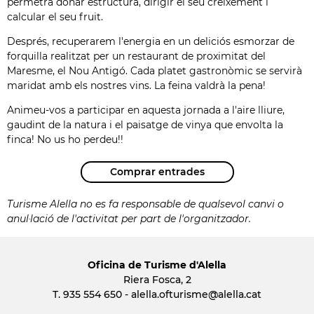
permetrà donar estructura, dirigir el seu creixement i
calcular el seu fruit.
Després, recuperarem l'energia en un deliciós esmorzar de
forquilla realitzat per un restaurant de proximitat del
Maresme, el Nou Antigó. Cada platet gastronòmic se servirà
maridat amb els nostres vins. La feina valdrà la pena!
Animeu-vos a participar en aquesta jornada a l'aire lliure,
gaudint de la natura i el paisatge de vinya que envolta la
finca! No us ho perdeu!!
Comprar entrades
Turisme Alella no es fa responsable de qualsevol canvi o
anul·lació de l'activitat per part de l'organitzador.
Oficina de Turisme d'Alella
Riera Fosca, 2
T. 935 554 650 -
alella.ofturisme
@alella.cat