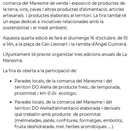
comarca del Maresme de venda i exposició de productes de
la terra, vins, caves i altres productes d'alimentació, articles
artesanals i productes elaborats al territori. La fira també té
un espai dedicat a iniciatives relacionades amb la
sostenibilitat i el medi ambient.
Aquesta quarta edició es farà el diumenge 16 d'octubre, de 10
a 14h, a la plaça de Can Lleonart i la rambla d’Àngel Guimerà.
L'Ajuntament té previst organitzar tres edicions anuals de La
Maresma.
La fira és oberta a la participació de:
Parades locals, de la comarca del Maresme i del
territori DO Alella de producte fresc, de temporada,
proximitat i km 0 i/o ecològic.
Parades locals, de la comarca del Maresme i del
territori DO Alellad'alimentació elaborada i derivats
que treballin amb producte de proximitat
(melmelades, patés, confitures, formatges, embotits,
fruita deshidratada, mel, herbes aromàtiques ... ).