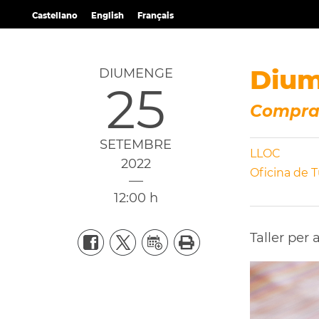
Castellano
English
Français
Dium
DIUMENGE
25
Compra
SETEMBRE
LLOC
2022
Oficina de T
12:00 h
Taller per 