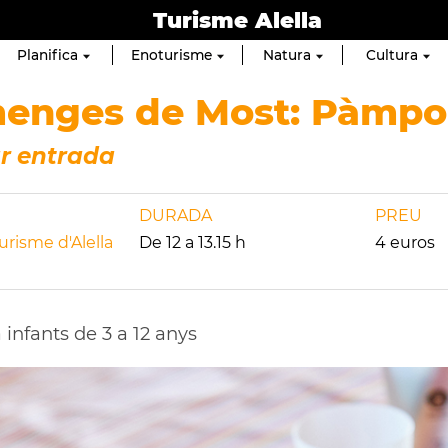
Turisme Alella
Planifica
Enoturisme
Natura
Cultura
enges de Most: Pàmpols
r entrada
DURADA
PREU
urisme d'Alella
De 12 a 13.15 h
4 euros
a infants de 3 a 12 anys