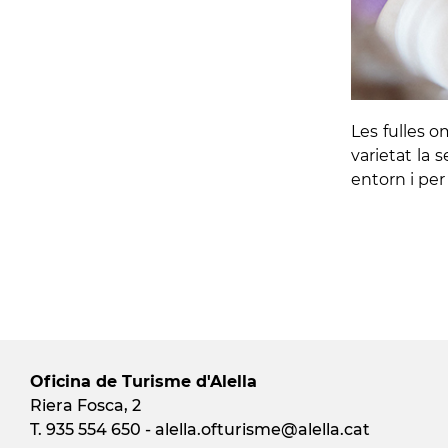
Les fulles o
varietat la 
entorn i per
Oficina de Turisme d'Alella
Riera Fosca, 2
T. 935 554 650 -
alella.ofturisme
@alella.cat