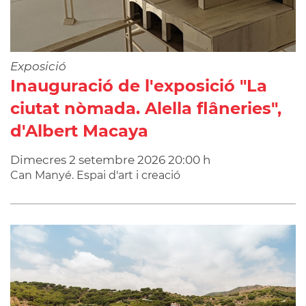
Exposició
Inauguració de l'exposició "La
ciutat nòmada. Alella flâneries",
d'Albert Macaya
Dimecres
2
setembre
2026
20:00 h
Can Manyé. Espai d'art i creació