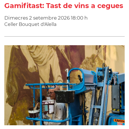
Gamifitast: Tast de vins a cegues
Dimecres
2
setembre
2026
18:00 h
Celler Bouquet d'Alella