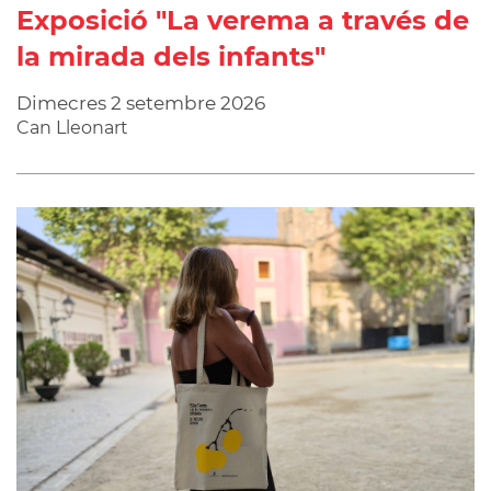
Exposició "La verema a través de
la mirada dels infants"
Dimecres
2
setembre
2026
Can Lleonart