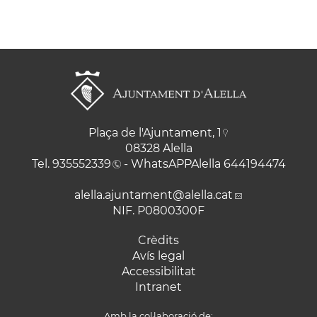
Plaça de l'Ajuntament, 1
08328 Alella
Tel.
935552339
- WhatsAPPAlella
644194474
alella.ajuntament
@alella.cat
NIF. P0800300F
Crèdits
Avís legal
Accessibilitat
Intranet
Amb la col·laboració de: