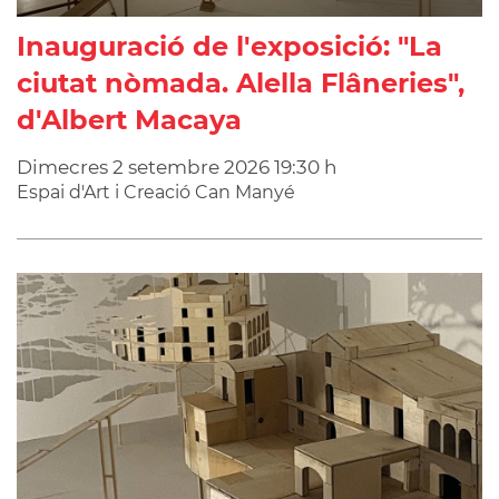
Inauguració de l'exposició: "La
ciutat nòmada. Alella Flâneries",
d'Albert Macaya
Dimecres
2
setembre
2026
19:30 h
Espai d'Art i Creació Can Manyé