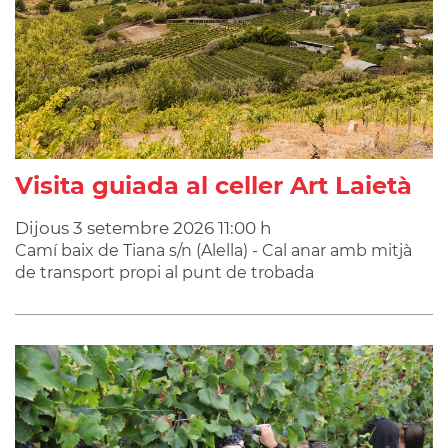
Visita guiada al celler Art Laietà
Dijous
3
setembre
2026
11:00 h
Camí baix de Tiana s/n (Alella) - Cal anar amb mitjà
de transport propi al punt de trobada