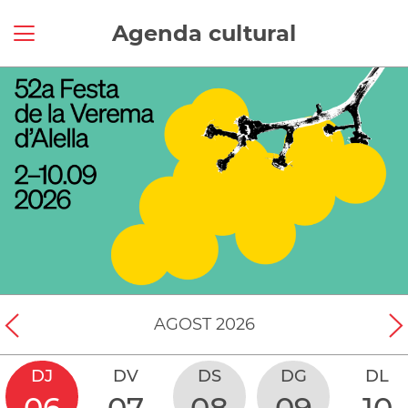
Agenda cultural
AGOST
2026
DJ
DV
DS
DG
DL
06
07
08
09
10