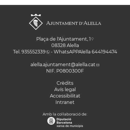
Plaça de l'Ajuntament, 1
08328 Alella
Tel.
935552339
- WhatsAPPAlella
644194474
alella.ajuntament
@alella.cat
NIF. P0800300F
Crèdits
Avís legal
Accessibilitat
Intranet
Amb la col·laboració de: