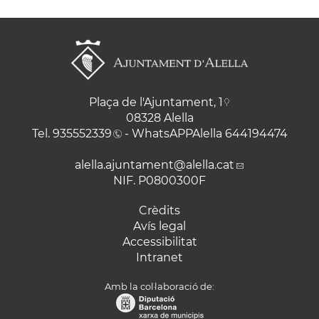
Plaça de l'Ajuntament, 1
08328 Alella
Tel.
935552339
- WhatsAPPAlella
644194474
alella.ajuntament
@alella.cat
NIF. P0800300F
Crèdits
Avís legal
Accessibilitat
Intranet
Amb la col·laboració de: