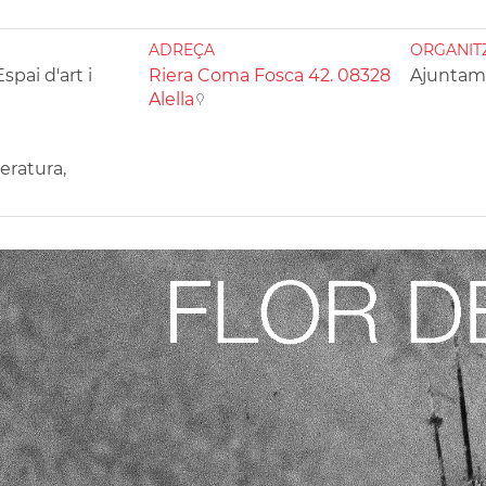
ADREÇA
ORGANIT
pai d'art i
Riera Coma Fosca 42. 08328
Ajuntame
Alella
teratura,