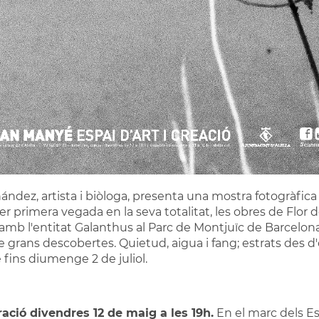
dez, artista i biòloga, presenta una mostra fotogràfica i
 primera vegada en la seva totalitat, les obres de Flor d
 amb l'entitat Galanthus al Parc de Montjuïc de Barcelona.
e grans descobertes. Quietud, aigua i fang; estrats des d'o
fins diumenge 2 de juliol.
ació divendres 12 de maig a les 19h.
En el marc dels E