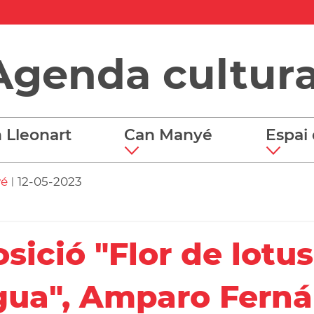
Agenda cultura
 Lleonart
Can Manyé
Espai 
yé
12-05-2023
|
sició "Flor de lotu
gua", Amparo Fern