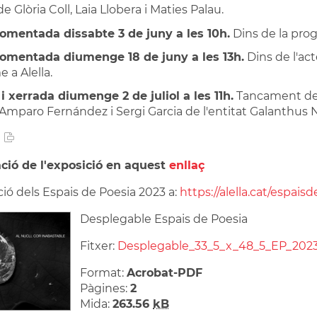
e Glòria Coll, Laia Llobera i Maties Palau.
comentada dissabte 3 de juny a les 10h.
Dins de la prog
comentada diumenge 18 de juny a les 13h.
Dins de l'act
 a Alella.
 i xerrada diumenge 2 de juliol a les 11h.
Tancament de l'
a Amparo Fernández i Sergi Garcia de l'entitat Galanthus 
ció de l'exposició en aquest
enllaç
ió dels Espais de Poesia 2023 a:
https://alella.cat/espais
Desplegable Espais de Poesia
Fitxer:
Desplegable_33_5_x_48_5_EP_2023
Format:
Acrobat-PDF
Pàgines:
2
Mida:
263.56
kB