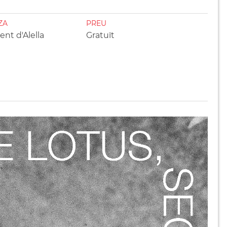
ZA
PREU
nt d'Alella
Gratuït