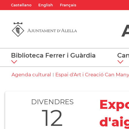
Castellano
English
Français
Biblioteca Ferrer i Guàrdia
Can
Agenda cultural
Espai d'Art i Creació Can Man
|
Expo
DIVENDRES
12
d'ai