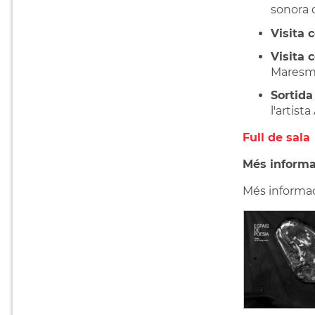
sonora d
Visita 
Visita 
Maresme
Sortida
l'artist
Full de sala
Més informa
Més informac