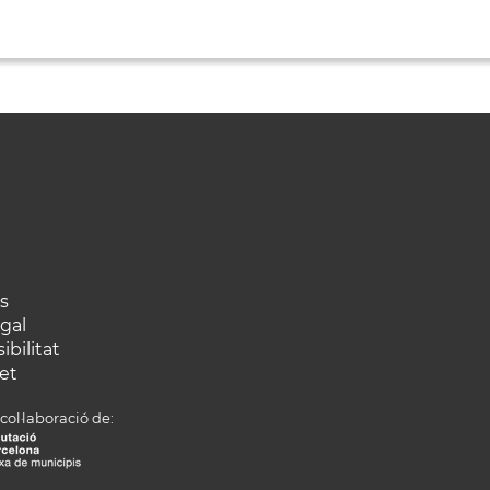
s
egal
ibilitat
et
col·laboració de: