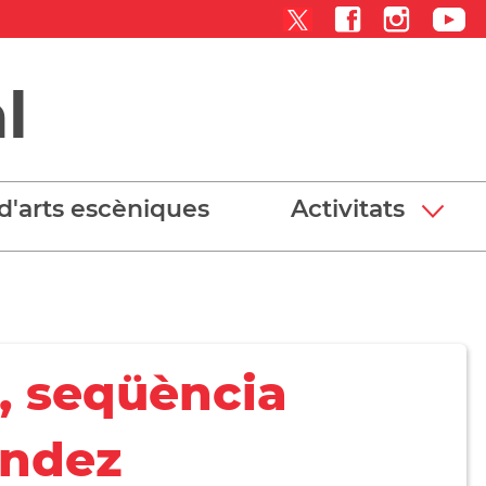
l
d'arts escèniques
Activitats
s, seqüència
ández