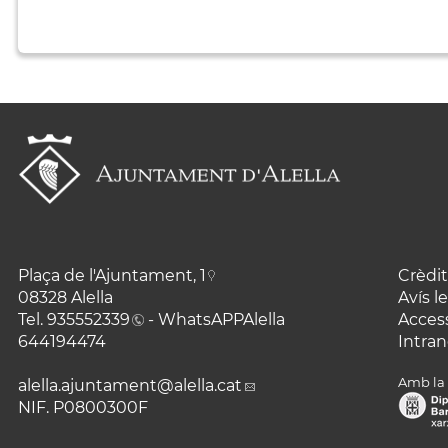
Plaça de l'Ajuntament, 1
Crèdit
08328 Alella
Avís l
Tel.
935552339
- WhatsAPPAlella
Access
644194474
Intran
Amb la 
alella.ajuntament
@alella.cat
NIF. P0800300F