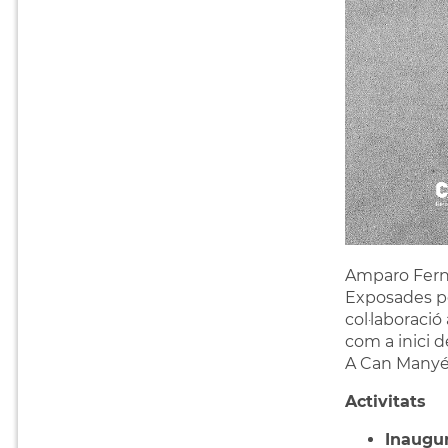
Amparo Fernán
Exposades per
col·laboració
com a inici d
A Can Manyé 
Activitats
Inaugur