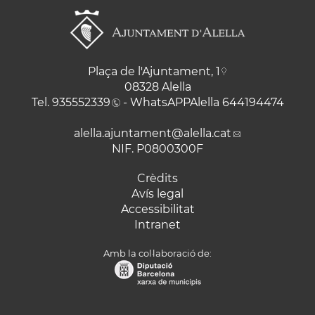
Plaça de l'Ajuntament, 1
08328 Alella
Tel.
935552339
- WhatsAPPAlella
644194474
alella.ajuntament
@alella.cat
NIF. P0800300F
Crèdits
Avís legal
Accessibilitat
Intranet
Amb la col·laboració de: