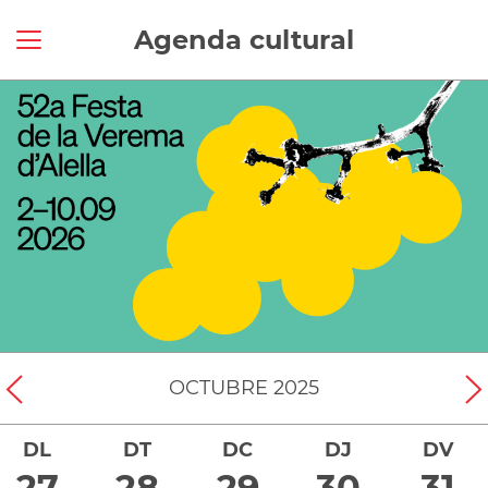
Agenda cultural
OCTUBRE
2025
DL
DT
DC
DJ
DV
27
28
29
30
31