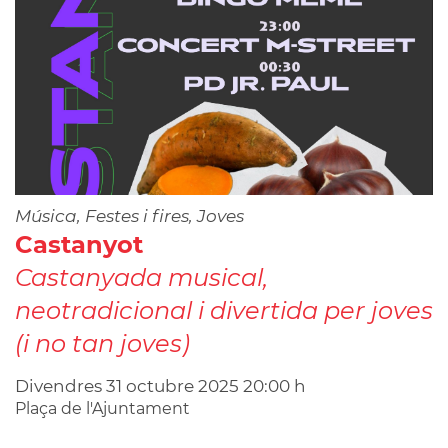
Música, Festes i fires, Joves
Castanyot
Castanyada musical,
neotradicional i divertida per joves
(i no tan joves)
Divendres
31
octubre
2025
20:00 h
Plaça de l'Ajuntament