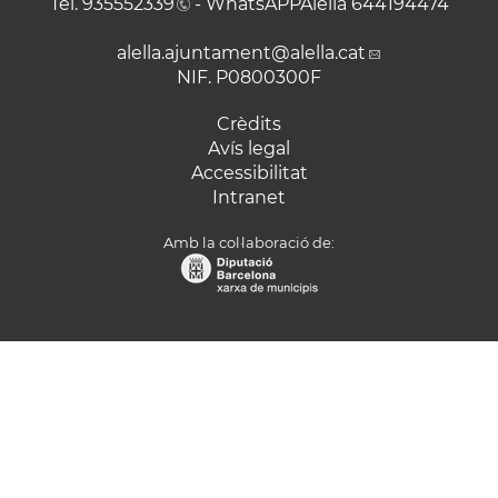
Tel.
935552339
- WhatsAPPAlella
644194474
alella.ajuntament
@alella.cat
NIF. P0800300F
Crèdits
Avís legal
Accessibilitat
Intranet
Amb la col·laboració de: