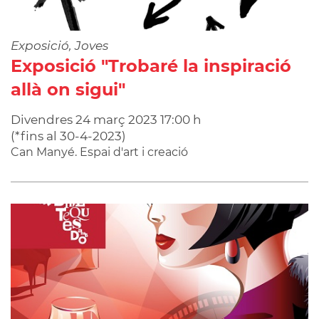
Exposició, Joves
Exposició "Trobaré la inspiració
allà on sigui"
Divendres
24
març
2023
17:00 h
(
*fins al 30-4-2023
)
Can Manyé. Espai d'art i creació