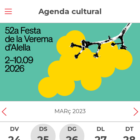
Agenda cultural
MARç
2023
DV
DS
DG
DL
DT
24
25
26
27
28