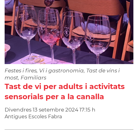
Festes i fires, Vi i gastronomia, Tast de vins i
most, Familiars
Tast de vi per adults i activitats
sensorials per a la canalla
Divendres
13
setembre
2024
17:15 h
Antigues Escoles Fabra