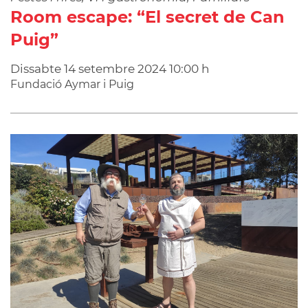
Room escape: “El secret de Can
Puig”
Dissabte
14
setembre
2024
10:00 h
Fundació Aymar i Puig