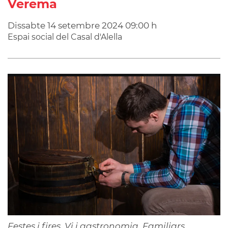
Verema
Dissabte
14
setembre
2024
09:00 h
Espai social del Casal d'Alella
Festes i fires, Vi i gastronomia, Familiars