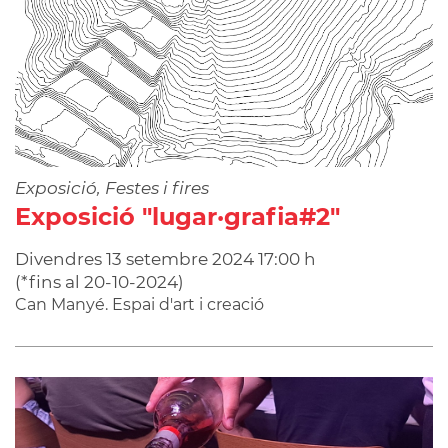
Exposició, Festes i fires
Exposició "lugar·grafia#2"
Divendres
13
setembre
2024
17:00 h
(
*fins al 20-10-2024
)
Can Manyé. Espai d'art i creació