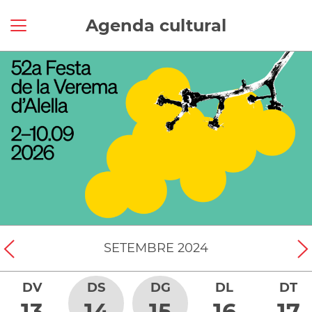
Agenda cultural
SETEMBRE
2024
DV
DS
DG
DL
DT
13
14
15
16
17