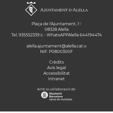
Plaça de l'Ajuntament, 1
08328 Alella
Tel.
935552339
- WhatsAPPAlella
644194474
alella.ajuntament
@alella.cat
NIF. P0800300F
Crèdits
Avís legal
Accessibilitat
Intranet
Amb la col·laboració de: