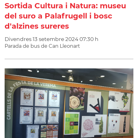
Sortida Cultura i Natura: museu
del suro a Palafrugell i bosc
d'alzines sureres
Divendres
13
setembre
2024
07:30 h
Parada de bus de Can Lleonart