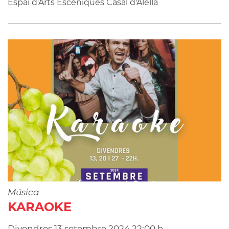
Espai d'Arts Escèniques Casal d'Alella
Música
KARAOKE
Divendres
13
setembre
2024
22:00 h