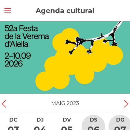
Agenda cultural
MAIG
2023
DC
DJ
DV
DS
DG
03
04
05
06
07