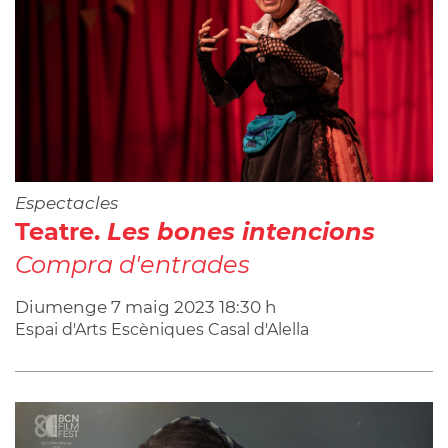
Espectacles
Teatre.
Les bones intencions
Compra d'entrades
Diumenge
7
maig
2023
18:30 h
Espai d'Arts Escèniques Casal d'Alella