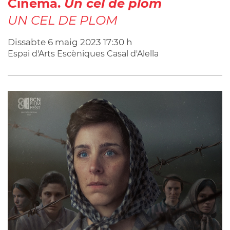
Cinema.
Un cel de plom
UN CEL DE PLOM
Dissabte
6
maig
2023
17:30 h
Espai d'Arts Escèniques Casal d'Alella