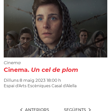
Cinema
Cinema.
Un cel de plom
Dilluns
8
maig
2023
18:00 h
Espai d'Arts Escèniques Casal d'Alella
ANTERIORS
SEGÜENTS