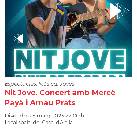
Espectacles, Música, Joves
Nit Jove. Concert amb Mercè
Payà i Arnau Prats
Divendres
5
maig
2023
22:00 h
Local social del Casal d'Alella