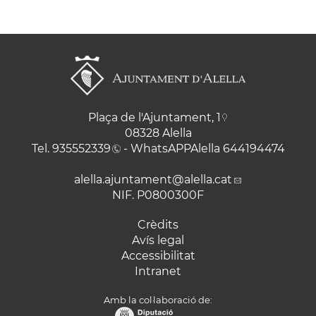
Plaça de l'Ajuntament, 1
08328 Alella
Tel.
935552339
- WhatsAPPAlella
644194474
alella.ajuntament
@alella.cat
NIF. P0800300F
Crèdits
Avís legal
Accessibilitat
Intranet
Amb la col·laboració de: