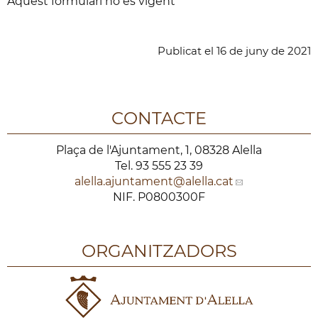
Aquest formulari no és vigent
Publicat
el
16
de
juny
de
2021
CONTACTE
Plaça de l'Ajuntament, 1, 08328 Alella
Tel. 93 555 23 39
alella.ajuntament
@alella.cat
NIF. P0800300F
ORGANITZADORS