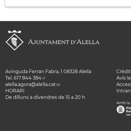
Avinguda Ferran Fabra, 1 08328 Alella
Crèdit
Tel.
617 844 384
Avís l
alella.agora
@alella.cat
Access
HORARI
Intran
De dilluns a divendres de 15 a 20 h
Amb la 