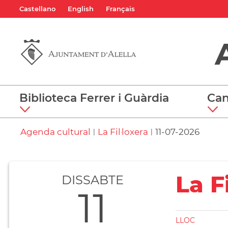
Castellano
English
Français
Biblioteca Ferrer i Guàrdia
Can
Agenda cultural
La Fil·loxera
11-07-2026
|
|
La F
DISSABTE
11
LLOC