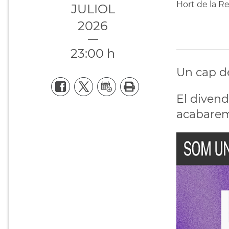
Hort de la Re
JULIOL
2026
23:00 h
Un cap d
El divendr
acabarem