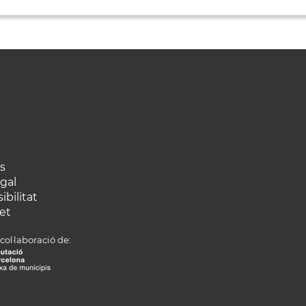
s
egal
ibilitat
et
col·laboració de: