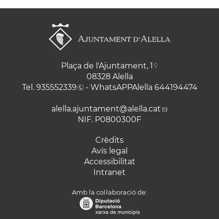
Plaça de l'Ajuntament, 1
08328 Alella
Tel.
935552339
- WhatsAPPAlella
644194474
alella.ajuntament
@alella.cat
NIF. P0800300F
Crèdits
Avís legal
Accessibilitat
Intranet
Amb la col·laboració de: