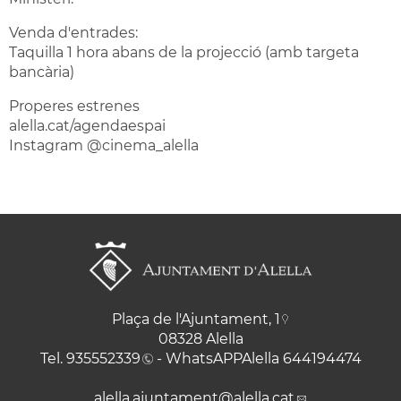
Venda d'entrades:
Taquilla 1 hora abans de la projecció (amb targeta
bancària)
Properes estrenes
alella.cat/agendaespai
Instagram @cinema_alella
Plaça de l'Ajuntament, 1
08328 Alella
Tel.
935552339
- WhatsAPPAlella
644194474
alella.ajuntament
@alella.cat