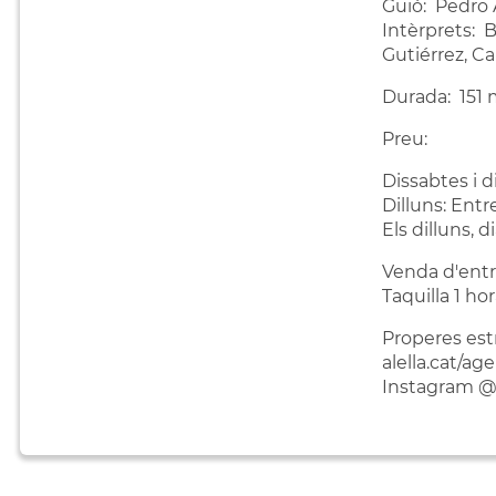
Guió: Pedro
Intèrprets: 
Gutiérrez, C
Durada: 151 
Preu:
Dissabtes i 
Dilluns: Entr
Els dilluns, 
Venda d'entr
Taquilla 1 ho
Properes es
alella.cat/a
Instagram @