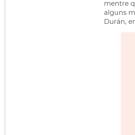
mentre qu
alguns mé
Durán, en