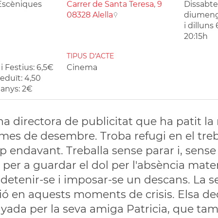
 Escèniques
Carrer de Santa Teresa, 9
Dissabte 
08328 Alella
diumenge
i dilluns 
20:15h
TIPUS D'ACTE
i Festius: 6,5€
Cinema
eduït: 4,50
 anys: 2€
na directora de publicitat que ha patit l
mes de desembre. Troba refugi en el treb
p endavant. Treballa sense parar i, sens
 per a guardar el dol per l'absència mate
a detenir-se i imposar-se un descans. La se
ió en aquests moments de crisis. Elsa deci
ada per la seva amiga Patricia, que tamb