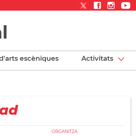
l
d'arts escèniques
Activitats
dad
ORGANITZA