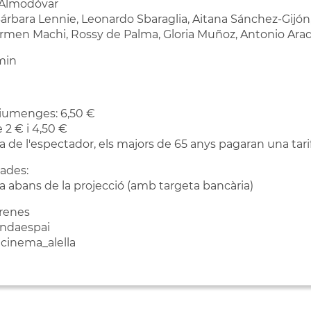
 Almodóvar
Bárbara Lennie, Leonardo Sbaraglia, Aitana Sánchez-Gijón,
armen Machi, Rossy de Palma, Gloria Muñoz, Antonio Ara
min
diumenges: 6,50 €
e 2 € i 4,50 €
dia de l'espectador, els majors de 65 anys pagaran una tari
ades:
ra abans de la projecció (amb targeta bancària)
trenes
gendaespai
cinema_alella