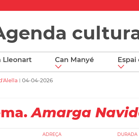
Agenda cultura
 Lleonart
Can Manyé
Espai 
'Alella
04-04-2026
|
ema.
Amarga Navi
ADREÇA
DURADA