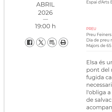
Espai d'Arts
ABRIL
2026
19:00 h
PREU
Preu Feiners 
Dia de preu r
Majors de 65
Elsa és u
pont del 
fugida ca
necessari
l'obliga 
de salvac
acompany