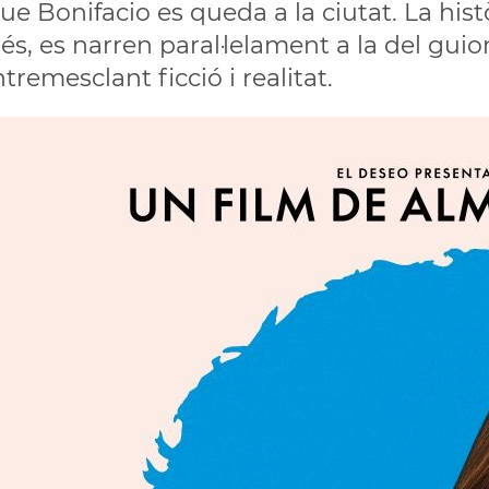
e Bonifacio es queda a la ciutat. La hist
s, es narren paral·lelament a la del guio
tremesclant ficció i realitat.