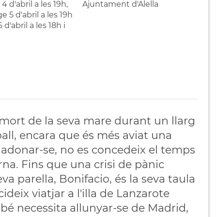
4 d'abril a les 19h,
Ajuntament d'Alella
 5 d'abril a les 19h
6 d'abril a les 18h i
a mort de la seva mare durant un llarg
all, encara que és més aviat una
e adonar-se, no es concedeix el temps
rna. Fins que una crisi de pànic
va parella, Bonifacio, és la seva taula
deix viatjar a l'illa de Lanzarote
é necessita allunyar-se de Madrid,