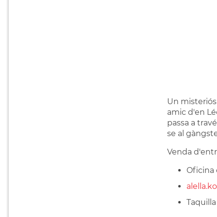
Un misteriós 
amic d'en Léo
passa a travé
se al gàngst
Venda d'entr
Oficina
alella.k
Taquilla