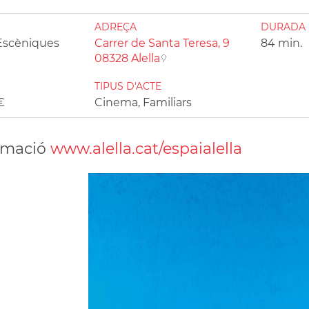
ADREÇA
DURADA
 Escèniques
Carrer de Santa Teresa, 9
84 min.
08328 Alella
TIPUS D'ACTE
€
Cinema, Familiars
rmació
www.alella.cat/espaialella