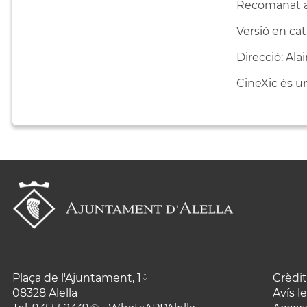
Recomanat a 
Versió en cat
Direcció: Ala
CineXic és u
Plaça de l'Ajuntament, 1
Crèdit
08328 Alella
Avís l