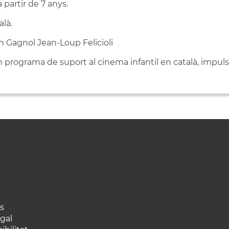
partir de 7 anys.
alà.
in Gagnol Jean-Loup Felicioli
n programa de suport al cinema infantil en català, impu
s
egal