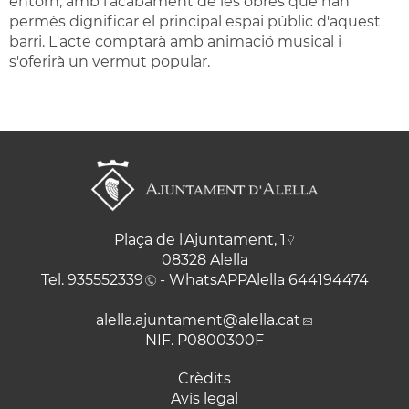
entorn, amb l'acabament de les obres que han
permès dignificar el principal espai públic d'aquest
barri. L'acte comptarà amb animació musical i
s'oferirà un vermut popular.
Plaça de l'Ajuntament, 1
08328 Alella
Tel.
935552339
- WhatsAPPAlella
644194474
alella.ajuntament
@alella.cat
NIF. P0800300F
Crèdits
Avís legal