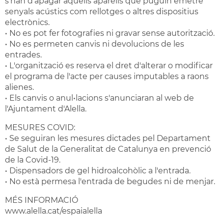
s'han d'apagar aquells aparells que puguin emetre
senyals acústics com rellotges o altres dispositius
electrònics.
• No es pot fer fotografies ni gravar sense autorització.
• No es permeten canvis ni devolucions de les
entrades.
• L'organització es reserva el dret d'alterar o modificar
el programa de l'acte per causes imputables a raons
alienes.
• Els canvis o anul•lacions s'anunciaran al web de
l'Ajuntament d'Alella.
MESURES COVID:
• Se seguiran les mesures dictades pel Departament
de Salut de la Generalitat de Catalunya en prevenció
de la Covid-19.
• Dispensadors de gel hidroalcohòlic a l'entrada.
• No està permesa l'entrada de begudes ni de menjar.
MÉS INFORMACIÓ
www.alella.cat/espaialella