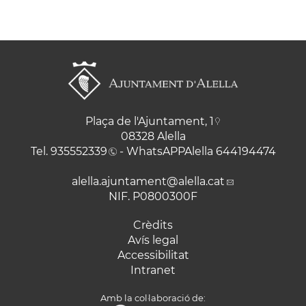
Plaça de l'Ajuntament, 1
08328 Alella
Tel.
935552339
- WhatsAPPAlella
644194474
alella.ajuntament
@alella.cat
NIF. P0800300F
Crèdits
Avís legal
Accessibilitat
Intranet
Amb la col·laboració de: