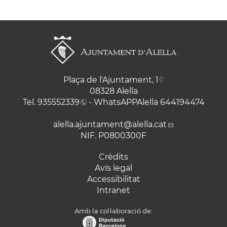
Plaça de l'Ajuntament, 1
08328 Alella
Tel.
935552339
- WhatsAPPAlella
644194474
alella.ajuntament
@alella.cat
NIF. P0800300F
Crèdits
Avís legal
Accessibilitat
Intranet
Amb la col·laboració de: