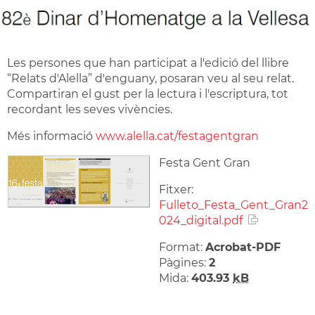
Les persones que han participat a l'edició del llibre
“Relats d'Alella” d'enguany, posaran veu al seu relat.
Compartiran el gust per la lectura i l'escriptura, tot
recordant les seves vivències.
Més informació
www.alella.cat/festagentgran
Festa Gent Gran
Fitxer:
Fulleto_Festa_Gent_Gran2
024_digital.pdf
Format:
Acrobat-PDF
Pàgines:
2
Mida:
403.93
kB