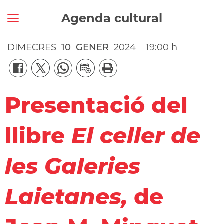
Agenda cultural
DIMECRES
10
GENER
2024
19:00 h
Presentació del
llibre
El celler de
les Galeries
Laietanes,
de