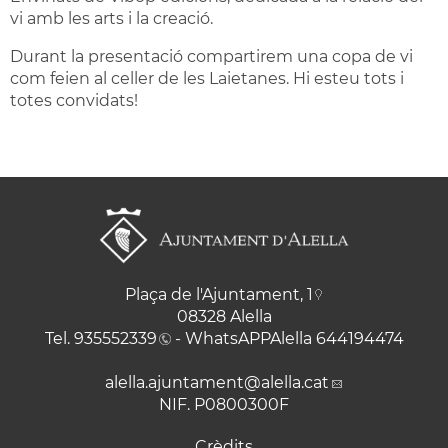
vi amb les arts i la creació.
Durant la presentació compartirem una copa de vi
com feien al celler de les Laietanes. Hi esteu tots i
totes convidats!
Plaça de l'Ajuntament, 1
08328 Alella
Tel.
935552339
- WhatsAPPAlella
644194474
alella.ajuntament
@alella.cat
NIF. P0800300F
Crèdits