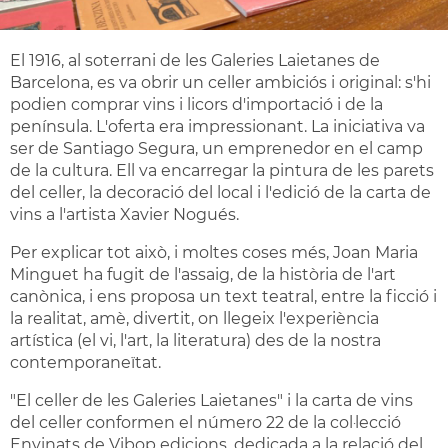
El 1916, al soterrani de les Galeries Laietanes de
Barcelona, es va obrir un celler ambiciós i original: s'hi
podien comprar vins i licors d'importació i de la
península. L'oferta era impressionant. La iniciativa va
ser de Santiago Segura, un emprenedor en el camp
de la cultura. Ell va encarregar la pintura de les parets
del celler, la decoració del local i l'edició de la carta de
vins a l'artista Xavier Nogués.
Per explicar tot això, i moltes coses més, Joan Maria
Minguet ha fugit de l'assaig, de la història de l'art
canònica, i ens proposa un text teatral, entre la ficció i
la realitat, amè, divertit, on llegeix l'experiència
artística (el vi, l'art, la literatura) des de la nostra
contemporaneïtat.
"El celler de les Galeries Laietanes" i la carta de vins
del celler conformen el número 22 de la col·lecció
Envinats de Vibop edicions, dedicada a la relació del