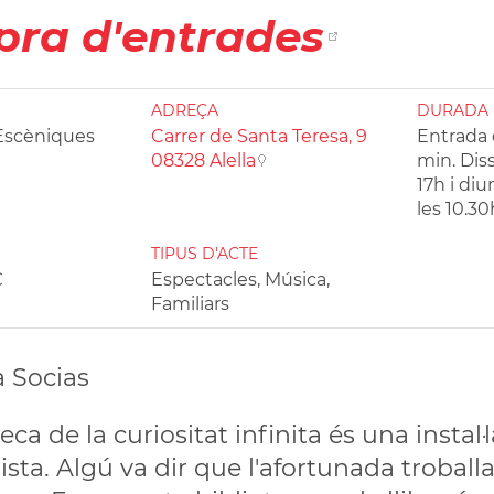
ra d'entrades
ADREÇA
DURADA
 Escèniques
Carrer de Santa Teresa, 9
Entrada 
08328 Alella
min. Diss
17h i di
les 10.30
TIPUS D'ACTE
€
Espectacles, Música,
Familiars
 Socias
eca de la curiositat infinita és una instal
sta. Algú va dir que l'afortunada troballa