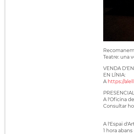
Recomanem ar
Teatre: una v
VENDA D'E
EN LÍNIA:
A
https://alel
PRESENCIAL
A l'Oficina de
Consultar hor
A l'Espai d'A
1 hora abans 