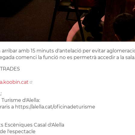
ribar amb 15 minuts d'antelació per evitar aglomeraci
egada comenci la funció no es permetrà accedir a la sala
NTRADES
la.koobin.cat
:
 Turisme d'Alella:
aris a https://alella.cat/oficinadeturisme
rts Escèniques Casal d'Alella
de l'espectacle