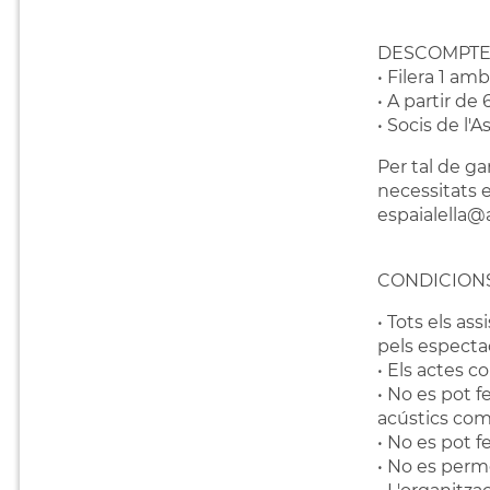
DESCOMPTE
• Filera 1 amb
• A partir de
• Socis de l'A
Per tal de ga
necessitats e
espaialella@
CONDICIONS
• Tots els as
pels espectac
• Els actes 
• No es pot f
acústics com 
• No es pot f
• No es perm