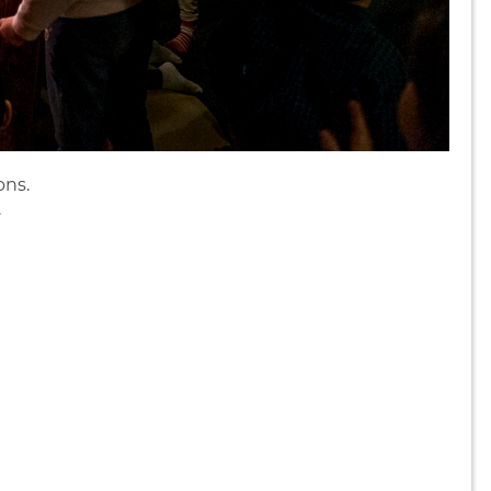
ons.
.