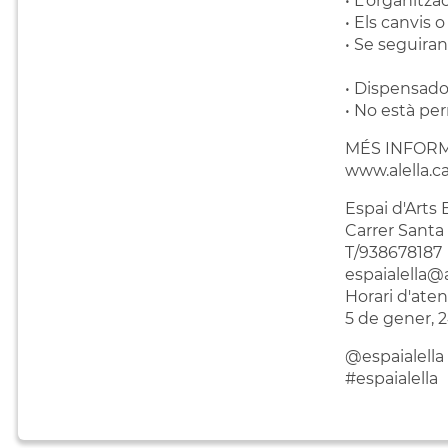
• L'organitza
• Els canvis 
• Se seguira
• Dispensador
• No està pe
MÉS INFOR
www.alella.ca
Espai d'Arts 
Carrer Santa 
T/938678187
espaialella@a
Horari d'aten
5 de gener, 
@espaialella
#espaialella