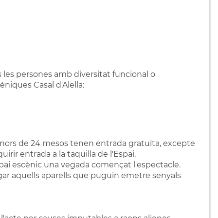
tes les persones amb diversitat funcional o
niques Casal d'Alella:
ts menors de 24 mesos tenen entrada gratuïta, excepte
rir entrada a la taquilla de l'Espai.
spai escènic una vegada començat l'espectacle.
pagar aquells aparells que puguin emetre senyals