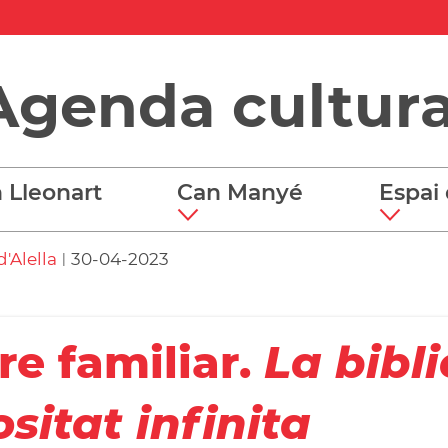
Agenda cultura
 Lleonart
Can Manyé
Espai 
'Alella
30-04-2023
|
re familiar.
La bibl
ositat infinita