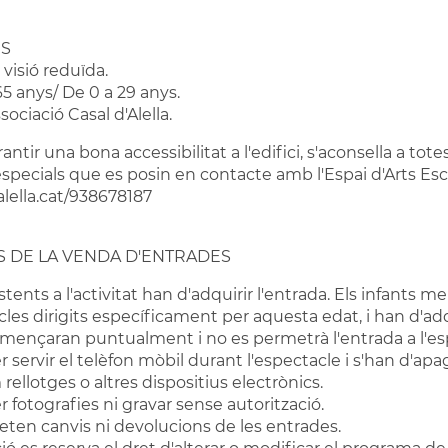
S
 visió reduïda.
 65 anys/ De 0 a 29 anys.
ssociació Casal d'Alella.
rantir una bona accessibilitat a l'edifici, s'aconsella a to
specials que es posin en contacte amb l'Espai d'Arts Escè
alella.cat/938678187
 DE LA VENDA D'ENTRADES
sistents a l'activitat han d'adquirir l'entrada. Els infan
les dirigits específicament per aquesta edat, i han d'adqui
començaran puntualment i no es permetrà l'entrada a l'e
er servir el telèfon mòbil durant l'espectacle i s'han d'a
rellotges o altres dispositius electrònics.
er fotografies ni gravar sense autorització.
eten canvis ni devolucions de les entrades.