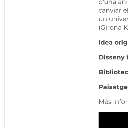
d'una àni
canviar e
un univer
(Girona K
Idea orig
Disseny 
Bibliotec
Paisatge
Més info