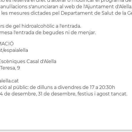
ció es reserva el dret d'alterar o modificar el programa d
o anul·lacions s'anunciaran al web de l'Ajuntament d'Alella
n les mesures dictades pel Departament de Salut de la Ge
s de gel hidroalcohòlic a l'entrada.
rmesa l'entrada de begudes ni de menjar.
MACIÓ
t/espaialella
Escèniques Casal d'Alella
Teresa, 9
lella.cat
ció al públic: de dilluns a divendres de 17 a 20:30h
24 de desembre, 31 de desembre, festius i agost tancat.