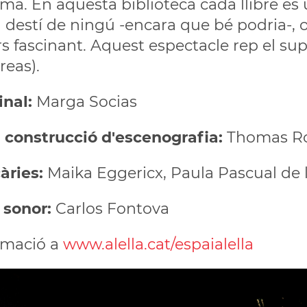
ma. En aquesta biblioteca cada llibre és 
l destí de ningú -encara que bé podria-, of
s fascinant. Aquest espectacle rep el su
reas).
inal:
Marga Socias
i construcció d'escenografia:
Thomas R
àries:
Maika Eggericx, Paula Pascual de l
 sonor:
Carlos Fontova
rmació a
www.alella.cat/espaialella