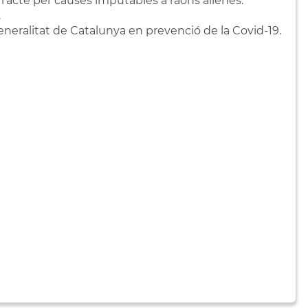
e l'acte per causes imputables a raons alienes.
.
neralitat de Catalunya en prevenció de la Covid-19.