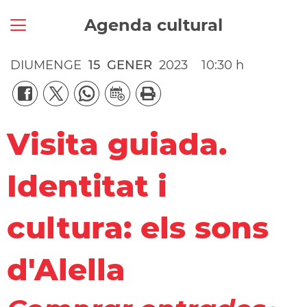
Agenda cultural
DIUMENGE
15
GENER
2023
10:30 h
Visita guiada.
Identitat i
cultura: els sons
d'Alella