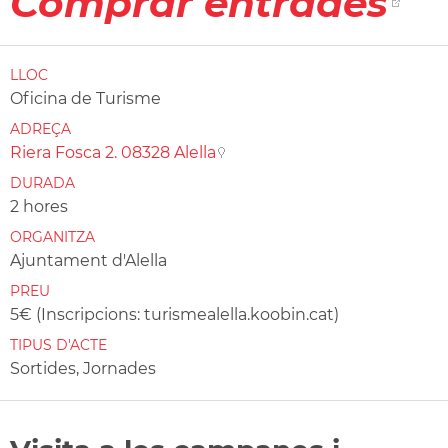
Comprar entrades
LLOC
Oficina de Turisme
ADREÇA
Riera Fosca 2. 08328 Alella
DURADA
2 hores
ORGANITZA
Ajuntament d'Alella
PREU
5€ (Inscripcions: turismealella.koobin.cat)
TIPUS D'ACTE
Sortides, Jornades